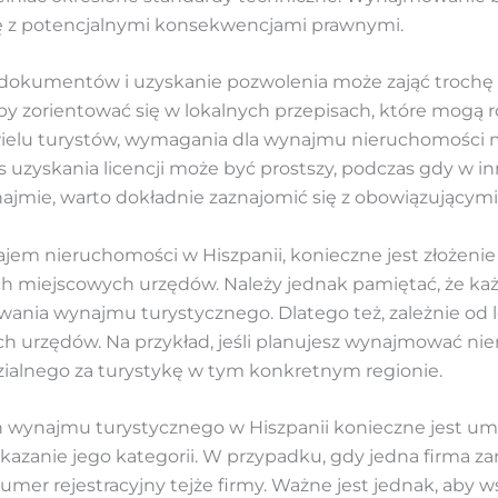
ię z potencjalnymi konsekwencjami prawnymi.
okumentów i uzyskanie pozwolenia może zająć trochę c
y zorientować się w lokalnych przepisach, które mogą ró
a wielu turystów, wymagania dla wynajmu nieruchomości 
s uzyskania licencji może być prostszy, podczas gdy w 
ajmie, warto dokładnie zaznajomić się z obowiązującym
najem nieruchomości w Hiszpanii, konieczne jest złoże
h miejscowych urzędów. Należy jednak pamiętać, że każ
owania wynajmu turystycznego. Dlatego też, zależnie od 
h urzędów. Na przykład, jeśli planujesz wynajmować nie
zialnego za turystykę w tym konkretnym regionie.
 wynajmu turystycznego w Hiszpanii konieczne jest umi
kazanie jego kategorii. W przypadku, gdy jedna firma 
mer rejestracyjny tejże firmy. Ważne jest jednak, aby 