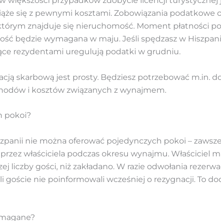
 większości przypadków zdobycie licencji turystycznej j
że się z pewnymi kosztami. Zobowiązania podatkowe obo
 w którym znajduje się nieruchomość. Moment płatności p
tność będzie wymagana w maju. Jeśli spędzasz w Hiszpanii
ące rezydentami uregulują podatki w grudniu.
racją skarbową jest prosty. Będziesz potrzebować m.in. 
ychodów i kosztów związanych z wynajmem.
h pokoi?
anii nie można oferować pojedynczych pokoi – zawsze 
rzez właściciela podczas okresu wynajmu. Właściciel ma
liczby gości, niż zakładano. W razie odwołania rezerwa
śli goście nie poinformowali wcześniej o rezygnacji. T
wymagane?