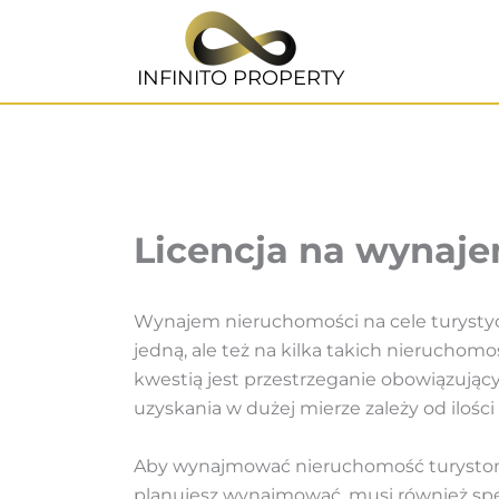
Przejdź
do
treści
INFINITO PROPERTY
Licencja na wynaje
Wynajem nieruchomości na cele turystyczn
jedną, ale też na kilka takich nieruchom
kwestią jest przestrzeganie obowiązującyc
uzyskania w dużej mierze zależy od ilo
Aby wynajmować nieruchomość turystom w 
planujesz wynajmować, musi również sp