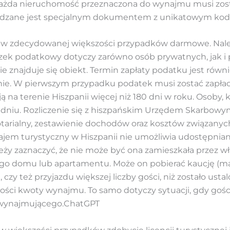
at każda nieruchomość przeznaczona do wynajmu musi zost
rdzane jest specjalnym dokumentem z unikatowym kod
est w zdecydowanej większości przypadków darmowe. Nal
iązek podatkowy dotyczy zarówno osób prywatnych, jak 
e znajduje się obiekt. Termin zapłaty podatku jest równi
 nie. W pierwszym przypadku podatek musi zostać zapła
ą na terenie Hiszpanii więcej niż 180 dni w roku. Osoby,
niu. Rozliczenie się z hiszpańskim Urzędem Skarbowym
 notarialny, zestawienie dochodów oraz kosztów związan
em turystyczny w Hiszpanii nie umożliwia udostępniani
eży zaznaczyć, że nie może być ona zamieszkała przez wł
go domu lub apartamentu. Może on pobierać kaucję (m
zy też przyjazdu większej liczby gości, niż zostało ust
ałości kwoty wynajmu. To samo dotyczy sytuacji, gdy goś
 wynajmującego.ChatGPT