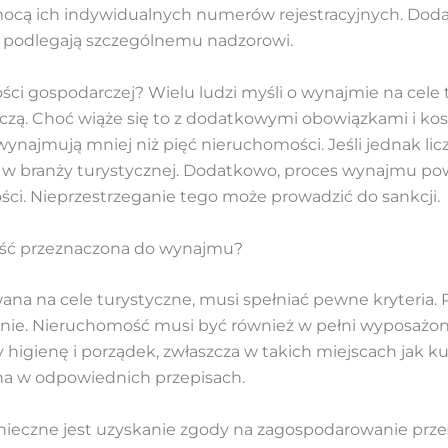
ocą ich indywidualnych numerów rejestracyjnych. Dod
 podlegają szczególnemu nadzorowi.
ści gospodarczej? Wielu ludzi myśli o wynajmie na cele t
czą. Choć wiąże się to z dodatkowymi obowiązkami i kos
 wynajmują mniej niż pięć nieruchomości. Jeśli jednak li
 w branży turystycznej. Dodatkowo, proces wynajmu pow
ci. Nieprzestrzeganie tego może prowadzić do sankcji.
ość przeznaczona do wynajmu?
 na cele turystyczne, musi spełniać pewne kryteria. P
ie. Nieruchomość musi być również w pełni wyposażona
 higienę i porządek, zwłaszcza w takich miejscach jak k
na w odpowiednich przepisach.
onieczne jest uzyskanie zgody na zagospodarowanie prz