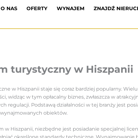
O NAS
OFERTY
WYNAJEM
ZNAJDŹ NIERU
m turystyczny w Hiszpanii
e w Hiszpanii staje się coraz bardziej popularny. Wielu
ości, widząc w tym opłacalny biznes, zwłaszcza w atrakcy
h regulacji. Podstawą działalności w tej branży jest posia
ści wynajmowanych obiektów.
Hiszpanii, niezbędne jest posiadanie specjalnej licenc
ełniać określone standardy techniczne. Wynajmowanie 