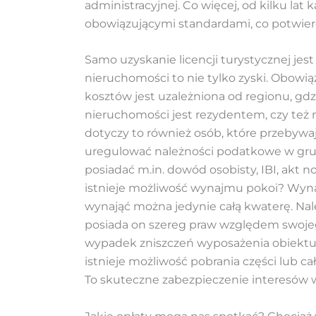
administracyjnej. Co więcej, od kilku l
obowiązującymi standardami, co potwie
Samo uzyskanie licencji turystycznej j
nieruchomości to nie tylko zyski. Obow
kosztów jest uzależniona od regionu, gdzi
nieruchomości jest rezydentem, czy też
dotyczy to również osób, które przebywaj
uregulować należności podatkowe w grud
posiadać m.in. dowód osobisty, IBI, akt
istnieje możliwość wynajmu pokoi? Wynaj
wynająć można jedynie całą kwaterę. Nal
posiada on szereg praw względem swoje
wypadek zniszczeń wyposażenia obiektu, c
istnieje możliwość pobrania części lub c
To skuteczne zabezpieczenie interesów