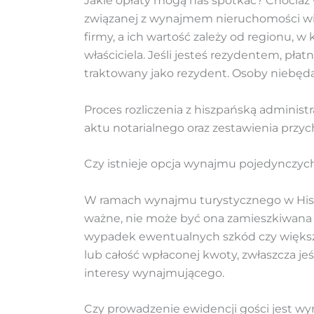
Jakie opłaty mogą nas spotkać? Chociaż w
związanej z wynajmem nieruchomości wią
firmy, a ich wartość zależy od regionu,
właściciela. Jeśli jesteś rezydentem, pła
traktowany jako rezydent. Osoby niebęd
Proces rozliczenia z hiszpańską administ
aktu notarialnego oraz zestawienia prz
Czy istnieje opcja wynajmu pojedynczyc
W ramach wynajmu turystycznego w Hiszp
ważne, nie może być ona zamieszkiwana p
wypadek ewentualnych szkód czy większej 
lub całość wpłaconej kwoty, zwłaszcza je
interesy wynajmującego.
Czy prowadzenie ewidencji gości jest 