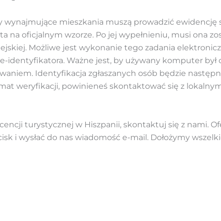
 wynajmujące mieszkania muszą prowadzić ewidencję sw
a na oficjalnym wzorze. Po jej wypełnieniu, musi ona zo
iejskiej. Możliwe jest wykonanie tego zadania elektronic
e-identyfikatora. Ważne jest, by używany komputer był
iem. Identyfikacja zgłaszanych osób będzie następni
temat weryfikacji, powinieneś skontaktować się z lokaln
encji turystycznej w Hiszpanii, skontaktuj się z nami. O
ycisk i wysłać do nas wiadomość e-mail. Dołożymy wszelk