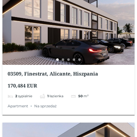
03509, Finestrat, Alicante, Hiszpania
170,484 EUR
2
sypialnie
1
łazienka
50
m²
Apartment
Na sprzedaż