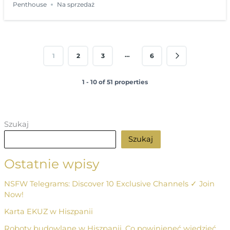
Penthouse
Na sprzedaż
…
1
2
3
6
1 - 10 of 51 properties
Szukaj
Szukaj
Ostatnie wpisy
NSFW Telegrams: Discover 10 Exclusive Channels ✓ Join
Now!
Karta EKUZ w Hiszpanii
Roboty budowlane w Hiszpanii. Co powinieneć wiedzieć