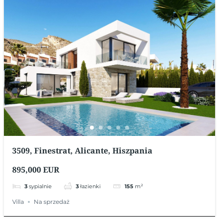
3509, Finestrat, Alicante, Hiszpania
895,000 EUR
3
sypialnie
3
łazienki
155
m²
Villa
Na sprzedaż