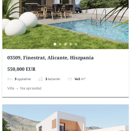
03509, Finestrat, Alicante, Hiszpania
550,000 EUR
3
sypialnie
3
łazienki
143
m²
Villa
Na sprzedaż