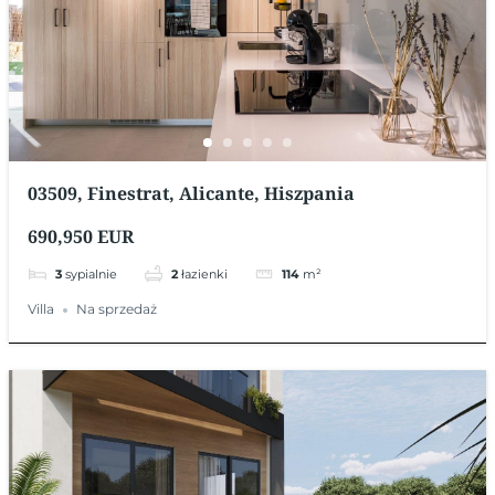
03509, Finestrat, Alicante, Hiszpania
690,950 EUR
3
sypialnie
2
łazienki
114
m²
Villa
Na sprzedaż