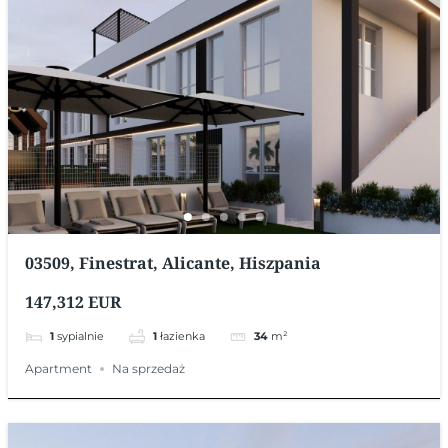
03509, Finestrat, Alicante, Hiszpania
147,312 EUR
1
sypialnie
1
łazienka
34
m²
Apartment
Na sprzedaż