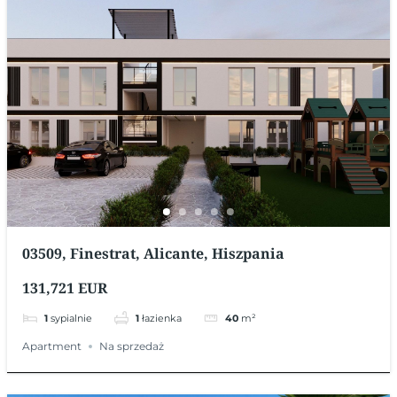
03509, Finestrat, Alicante, Hiszpania
131,721 EUR
1
sypialnie
1
łazienka
40
m²
Apartment
Na sprzedaż