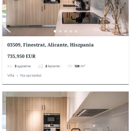
03509, Finestrat, Alicante, Hiszpania
735,950 EUR
3
sypialnie
2
łazienki
128
m²
Villa
Na sprzedaż