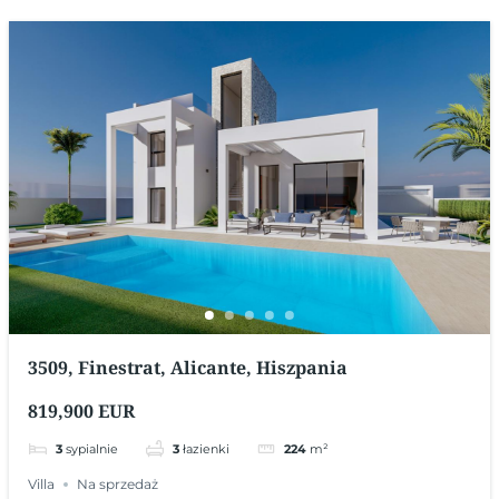
3509, Finestrat, Alicante, Hiszpania
819,900 EUR
3
sypialnie
3
łazienki
224
m²
Villa
Na sprzedaż