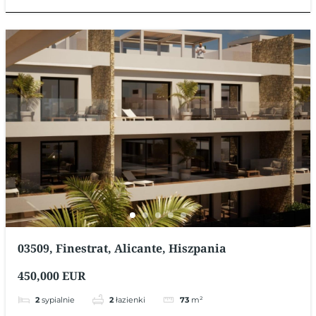
03509, Finestrat, Alicante, Hiszpania
450,000 EUR
2
sypialnie
2
łazienki
73
m²