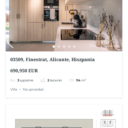
03509, Finestrat, Alicante, Hiszpania
690,950 EUR
3
sypialnie
2
łazienki
114
m²
Villa
Na sprzedaż