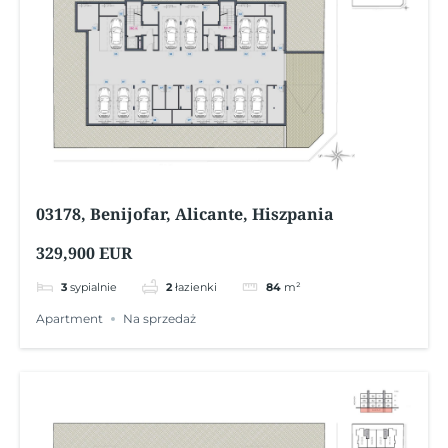
03178, Benijofar, Alicante, Hiszpania
329,900 EUR
3
sypialnie
2
łazienki
84
m²
Apartment
Na sprzedaż