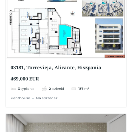
03181, Torrevieja, Alicante, Hiszpania
469,000 EUR
3
sypialnie
2
łazienki
137
m²
Penthouse
Na sprzedaż