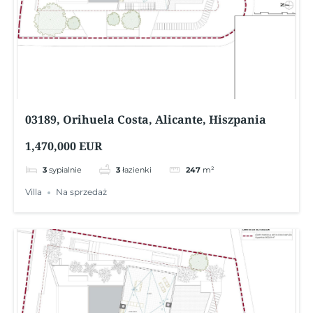
03189, Orihuela Costa, Alicante, Hiszpania
1,470,000 EUR
3
sypialnie
3
łazienki
247
m²
Villa
Na sprzedaż