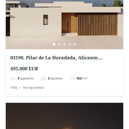
03190, Pilar de La Horadada, Alicante,
Hiszpania
495,000 EUR
3
sypialnie
2
łazienki
150
m²
Villa
Na sprzedaż