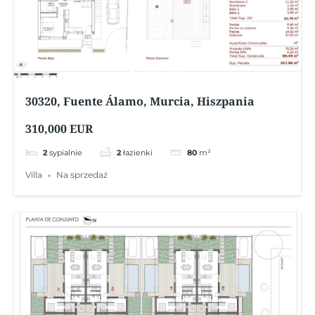
30320, Fuente Álamo, Murcia, Hiszpania
310,000 EUR
2
sypialnie
2
łazienki
80
m²
Villa
Na sprzedaż