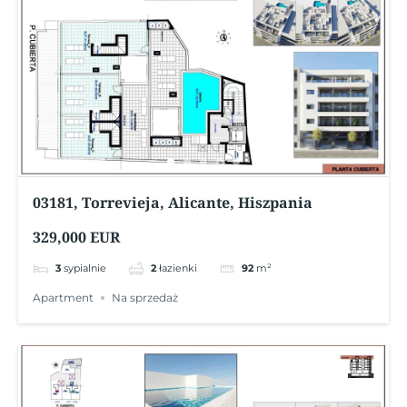
03181, Torrevieja, Alicante, Hiszpania
329,000 EUR
3
sypialnie
2
łazienki
92
m²
Apartment
Na sprzedaż