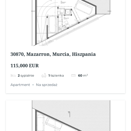
30870, Mazarron, Murcia, Hiszpania
115,000 EUR
2
sypialnie
1
łazienka
60
m²
Apartment
Na sprzedaż