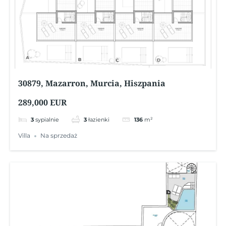
30879, Mazarron, Murcia, Hiszpania
289,000 EUR
3
sypialnie
3
łazienki
136
m²
Villa
Na sprzedaż