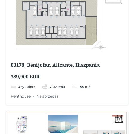
03178, Benijofar, Alicante, Hiszpania
389,900 EUR
3
sypialnie
2
łazienki
84
m²
Penthouse
Na sprzedaż