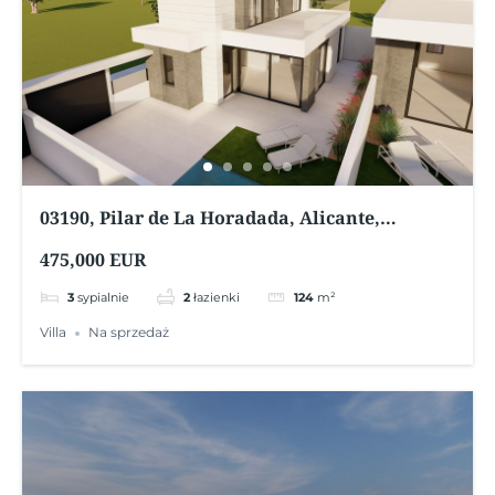
03190, Pilar de La Horadada, Alicante,
Hiszpania
475,000 EUR
3
sypialnie
2
łazienki
124
m²
Villa
Na sprzedaż