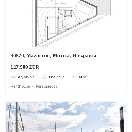
30870, Mazarron, Murcia, Hiszpania
127,500 EUR
2
sypialnie
1
łazienka
61
m²
Penthouse
Na sprzedaż