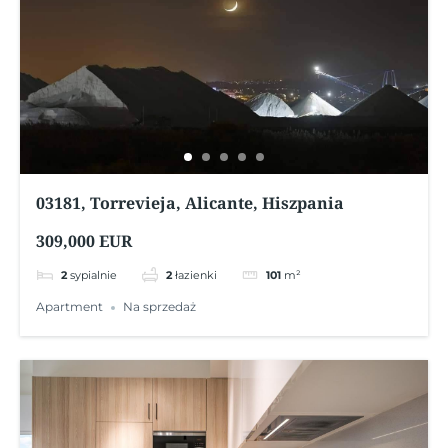
03181, Torrevieja, Alicante, Hiszpania
309,000 EUR
2
sypialnie
2
łazienki
101
m²
Apartment
Na sprzedaż