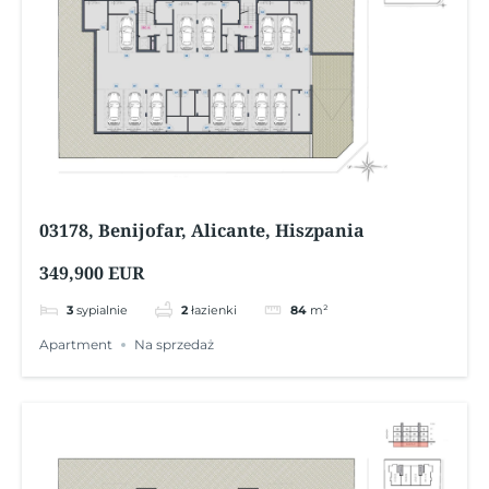
03178, Benijofar, Alicante, Hiszpania
349,900 EUR
3
sypialnie
2
łazienki
84
m²
Apartment
Na sprzedaż