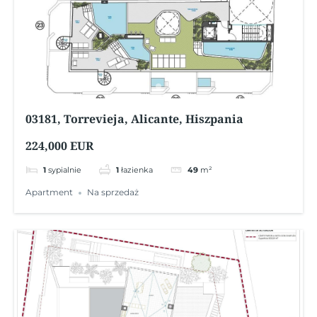
03181, Torrevieja, Alicante, Hiszpania
224,000 EUR
1
sypialnie
1
łazienka
49
m²
Apartment
Na sprzedaż