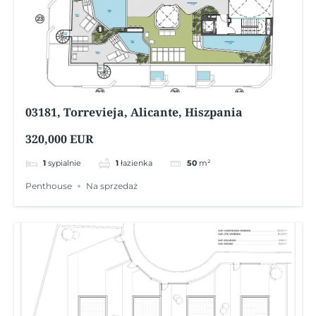
03181, Torrevieja, Alicante, Hiszpania
320,000 EUR
1
sypialnie
1
łazienka
50
m²
Penthouse
Na sprzedaż