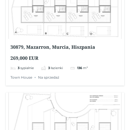
30879, Mazarron, Murcia, Hiszpania
269,000 EUR
3
sypialnie
3
łazienki
136
m²
Town House
Na sprzedaż