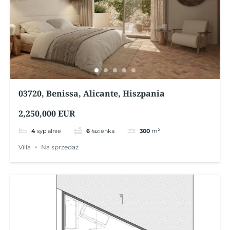
03720, Benissa, Alicante, Hiszpania
2,250,000 EUR
4
sypialnie
6
łazienka
300
m²
Villa
Na sprzedaż