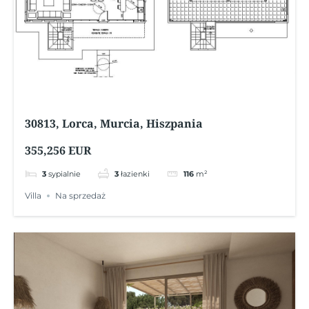
30813, Lorca, Murcia, Hiszpania
355,256 EUR
3
sypialnie
3
łazienki
116
m²
Villa
Na sprzedaż