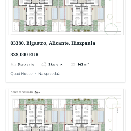
03380, Bigastro, Alicante, Hiszpania
328,000 EUR
3
sypialnie
2
łazienki
142
m²
Quad House
Na sprzedaż