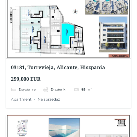
03181, Torrevieja, Alicante, Hiszpania
299,000 EUR
2
sypialnie
2
łazienki
85
m²
Apartment
Na sprzedaż