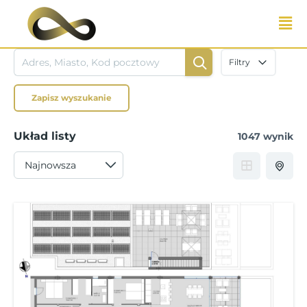
Przejdź
do
treści
Filtry
Zapisz wyszukanie
Układ listy
1047 wynik