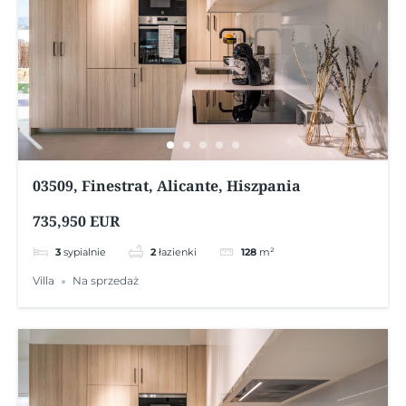
03509, Finestrat, Alicante, Hiszpania
735,950 EUR
3
sypialnie
2
łazienki
128
m²
Villa
Na sprzedaż