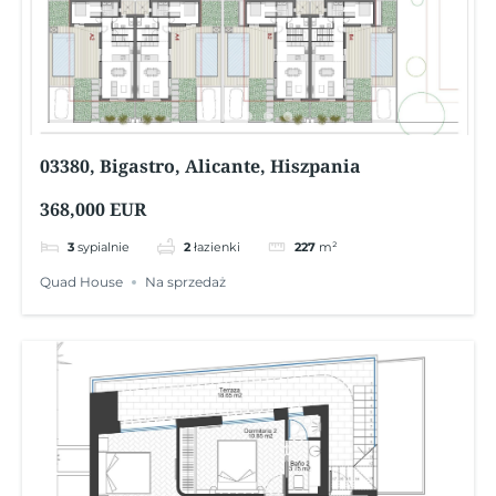
03380, Bigastro, Alicante, Hiszpania
368,000 EUR
3
sypialnie
2
łazienki
227
m²
Quad House
Na sprzedaż