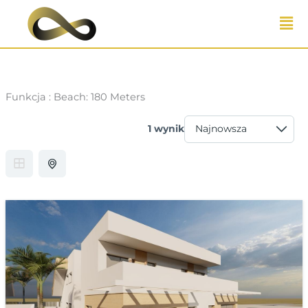
Przejdź
do
treści
Funkcja :
Beach: 180 Meters
1 wynik