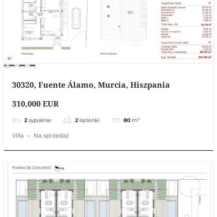
30320, Fuente Álamo, Murcia, Hiszpania
310,000 EUR
2
sypialnie
2
łazienki
80
m²
Villa
Na sprzedaż