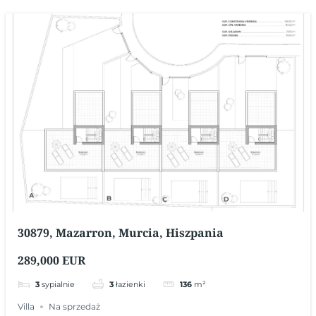
30879, Mazarron, Murcia, Hiszpania
289,000 EUR
3
sypialnie
3
łazienki
136
m²
Villa
Na sprzedaż