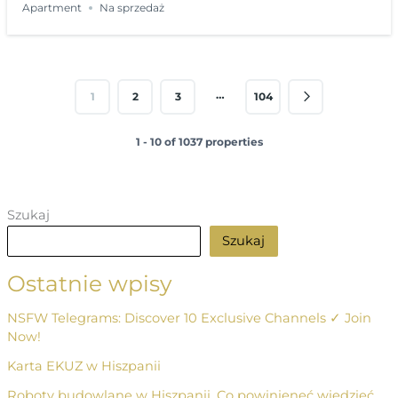
Apartment
Na sprzedaż
…
1
2
3
104
1 - 10 of 1037 properties
Szukaj
Szukaj
Ostatnie wpisy
NSFW Telegrams: Discover 10 Exclusive Channels ✓ Join
Now!
Karta EKUZ w Hiszpanii
Roboty budowlane w Hiszpanii. Co powinieneć wiedzieć