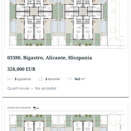
03380, Bigastro, Alicante, Hiszpania
328,000 EUR
3
sypialnie
2
łazienki
142
m²
Quad House
Na sprzedaż