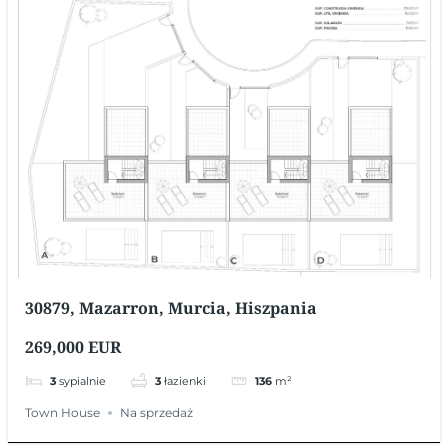
30879, Mazarron, Murcia, Hiszpania
269,000 EUR
3
sypialnie
3
łazienki
136
m²
Town House
Na sprzedaż