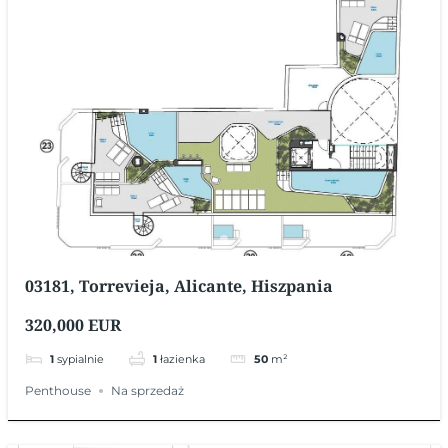
03181, Torrevieja, Alicante, Hiszpania
320,000 EUR
1
sypialnie
1
łazienka
50
m²
Penthouse
Na sprzedaż