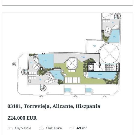
03181, Torrevieja, Alicante, Hiszpania
224,000 EUR
1
sypialnie
1
łazienka
49
m²