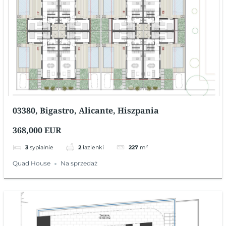
03380, Bigastro, Alicante, Hiszpania
368,000 EUR
3
sypialnie
2
łazienki
227
m²
Quad House
Na sprzedaż