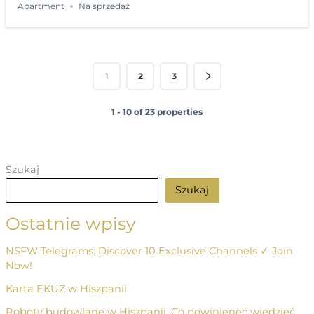
Apartment
Na sprzedaż
1
2
3
1 - 10 of 23 properties
Szukaj
Szukaj
Ostatnie wpisy
NSFW Telegrams: Discover 10 Exclusive Channels ✓ Join
Now!
Karta EKUZ w Hiszpanii
Roboty budowlane w Hiszpanii. Co powinieneć wiedzieć