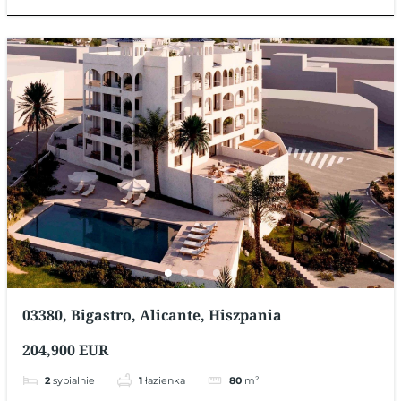
03380, Bigastro, Alicante, Hiszpania
204,900 EUR
2
sypialnie
1
łazienka
80
m²