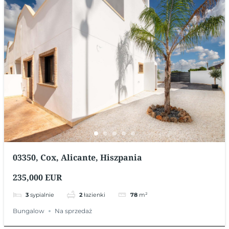
03350, Cox, Alicante, Hiszpania
235,000 EUR
3
sypialnie
2
łazienki
78
m²
Bungalow
Na sprzedaż