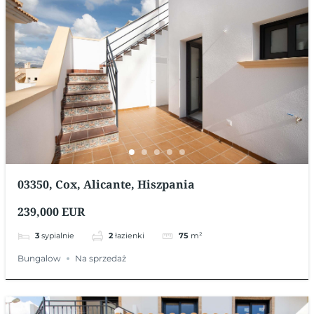
03350, Cox, Alicante, Hiszpania
239,000 EUR
3
sypialnie
2
łazienki
75
m²
Bungalow
Na sprzedaż