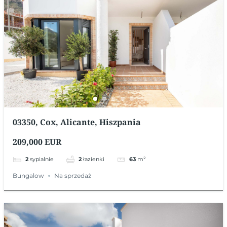
03350, Cox, Alicante, Hiszpania
209,000 EUR
2
sypialnie
2
łazienki
63
m²
Bungalow
Na sprzedaż