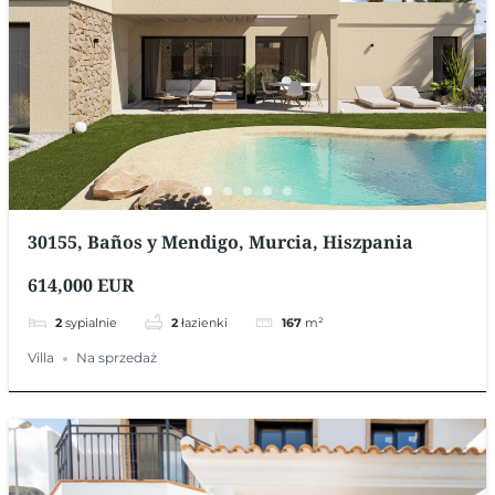
30155, Baños y Mendigo, Murcia, Hiszpania
614,000 EUR
2
sypialnie
2
łazienki
167
m²
Villa
Na sprzedaż