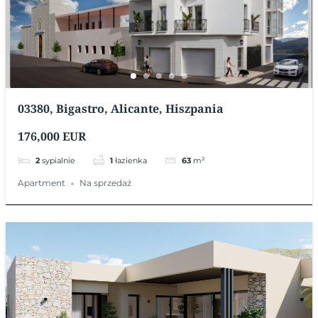
03380, Bigastro, Alicante, Hiszpania
176,000 EUR
2
sypialnie
1
łazienka
63
m²
Apartment
Na sprzedaż