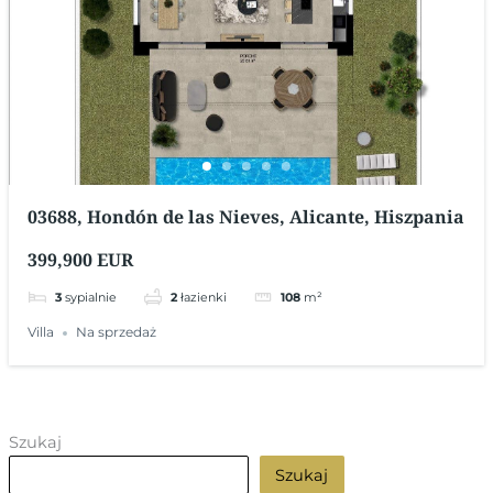
03688, Hondón de las Nieves, Alicante, Hiszpania
399,900 EUR
3
sypialnie
2
łazienki
108
m²
Villa
Na sprzedaż
Szukaj
Szukaj