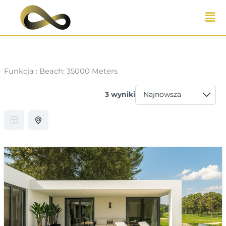
Przejdź
do
treści
Funkcja :
Beach: 35000 Meters
3 wyniki