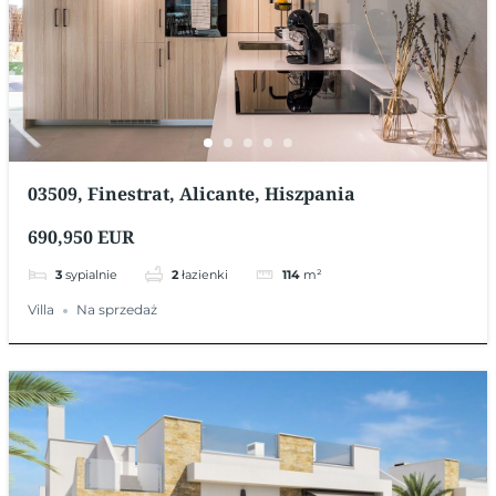
03509, Finestrat, Alicante, Hiszpania
690,950 EUR
3
sypialnie
2
łazienki
114
m²
Villa
Na sprzedaż