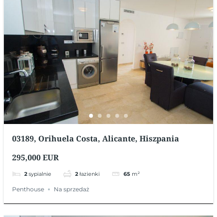
03189, Orihuela Costa, Alicante, Hiszpania
295,000 EUR
2
sypialnie
2
łazienki
65
m²
Penthouse
Na sprzedaż