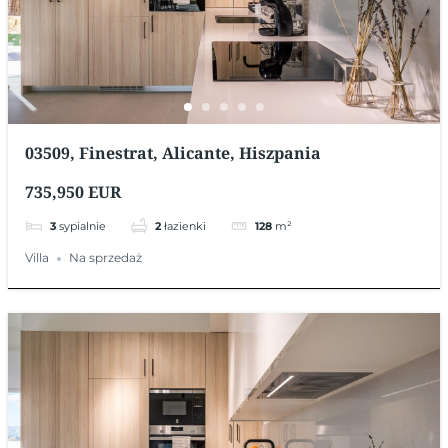
03509, Finestrat, Alicante, Hiszpania
735,950 EUR
3
sypialnie
2
łazienki
128
m²
Villa
Na sprzedaż