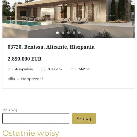
03720, Benissa, Alicante, Hiszpania
2,850,000 EUR
4
sypialnie
3
łazienki
342
m²
Villa
Na sprzedaż
Szukaj
Szukaj
Ostatnie wpisy