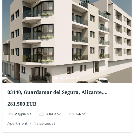
03140, Guardamar del Segura, Alicante,
Hiszpania
281,500 EUR
2
sypialnie
2
łazienki
54
m²
Apartment
Na sprzedaż