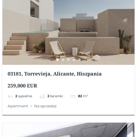
03181, Torrevieja, Alicante, Hiszpania
259,000 EUR
2
sypialnie
2
łazienki
82
m²
Apartment
Na sprzedaż