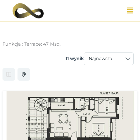
Przejdź
do
treści
Funkcja :
Terrace: 47 Msq.
11 wynik