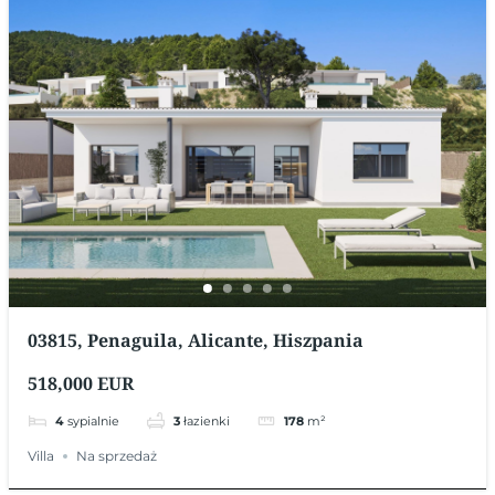
03815, Penaguila, Alicante, Hiszpania
518,000 EUR
4
sypialnie
3
łazienki
178
m²
Villa
Na sprzedaż