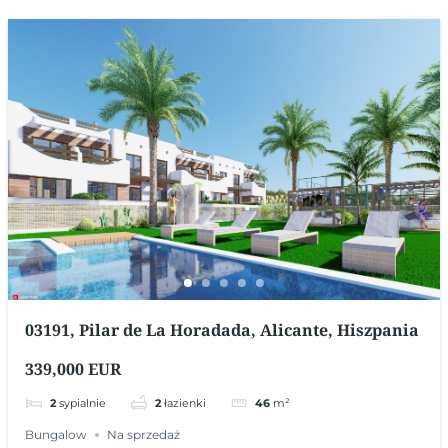
03191, Pilar de La Horadada, Alicante, Hiszpania
339,000 EUR
2
sypialnie
2
łazienki
46
m²
Bungalow
Na sprzedaż