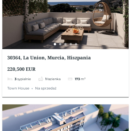
30364, La Union, Murcia, Hiszpania
220,500 EUR
3
sypialnie
1
łazienka
173
m²
Town House
Na sprzedaż