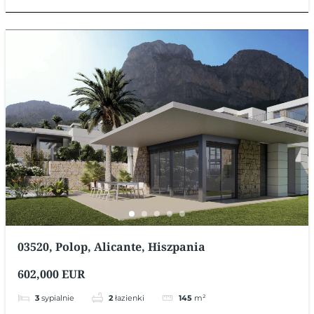
03520, Polop, Alicante, Hiszpania
602,000 EUR
3
sypialnie
2
łazienki
145
m²