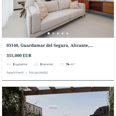
03140, Guardamar del Segura, Alicante,
Hiszpania
355,000 EUR
2
sypialnie
2
łazienki
74
m²
Apartment
Na sprzedaż