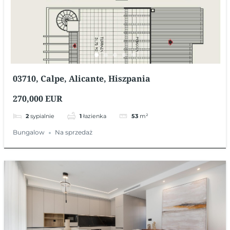
03710, Calpe, Alicante, Hiszpania
270,000 EUR
2
sypialnie
1
łazienka
53
m²
Bungalow
Na sprzedaż