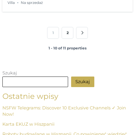
Villa
Na sprzedaż
1
2
1 - 10 of 11 properties
Szukaj
Szukaj
Ostatnie wpisy
NSFW Telegrams: Discover 10 Exclusive Channels ✓ Join
Now!
Karta EKUZ w Hiszpanii
Roboty budowlane w Hiszpanii. Co powinieneć wiedzieć