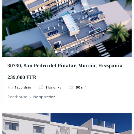
30730, San Pedro del Pinatar, Murcia, Hiszpania
239,000 EUR
1
sypialnie
1
łazienka
50
m²
Penthouse
Na sprzedaż