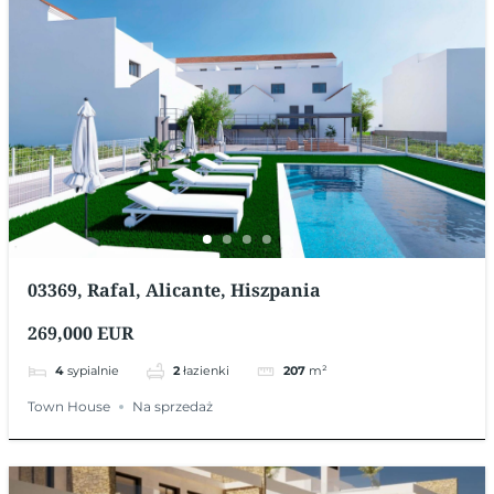
03369, Rafal, Alicante, Hiszpania
269,000 EUR
4
sypialnie
2
łazienki
207
m²
Town House
Na sprzedaż