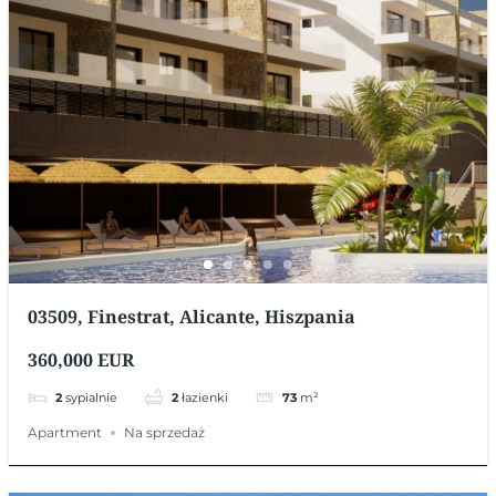
03509, Finestrat, Alicante, Hiszpania
360,000 EUR
2
sypialnie
2
łazienki
73
m²
Apartment
Na sprzedaż