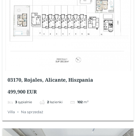
03170, Rojales, Alicante, Hiszpania
499,900 EUR
3
sypialnie
2
łazienki
102
m²
Villa
Na sprzedaż