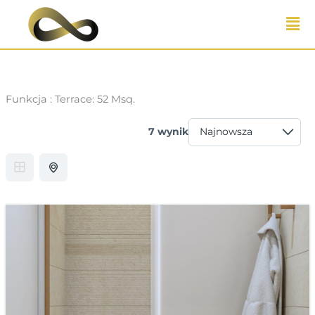
Przejdź
do
treści
Funkcja :
Terrace: 52 Msq.
7 wynik