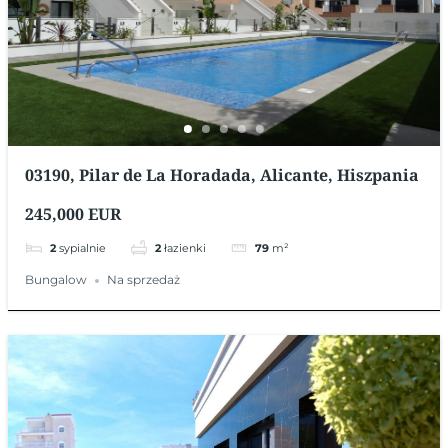
03190, Pilar de La Horadada, Alicante, Hiszpania
245,000 EUR
2
sypialnie
2
łazienki
79
m²
Bungalow
Na sprzedaż