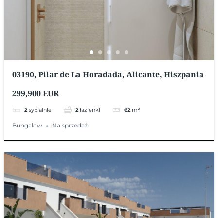
03190, Pilar de La Horadada, Alicante, Hiszpania
299,900 EUR
2
sypialnie
2
łazienki
62
m²
Bungalow
Na sprzedaż