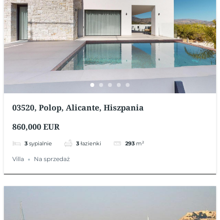
03520, Polop, Alicante, Hiszpania
860,000 EUR
3
sypialnie
3
łazienki
293
m²
Villa
Na sprzedaż