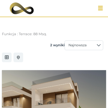
Przejdź
do
treści
Funkcja :
Terrace: 88 Msq.
2 wyniki