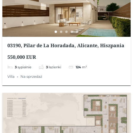
03190, Pilar de La Horadada, Alicante, Hiszpania
550,000 EUR
3
sypialnie
3
łazienki
124
m²
Villa
Na sprzedaż