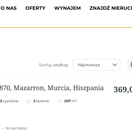
O NAS
OFERTY
WYNAJEM
ZNAJDŹ NIERU
Sortuj według
870, Mazarron, Murcia, Hiszpania
369,
3
sypialnie
2
łazienki
207
m²
Na sprzedaż