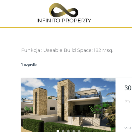
Przejdź
do
treści
INFINITO PROPERTY
Funkcja :
Useable Build Space: 182 Msq.
1 wynik
30
Villa