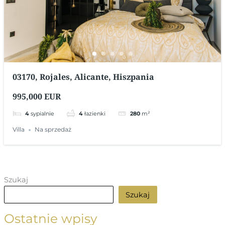
03170, Rojales, Alicante, Hiszpania
995,000 EUR
4
sypialnie
4
łazienki
280
m²
Villa
Na sprzedaż
Szukaj
Szukaj
Ostatnie wpisy