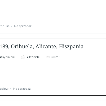
thouse
Na sprzedaż
189, Orihuela, Alicante, Hiszpania
2
sypialnie
2
łazienki
81
m²
galow
Na sprzedaż