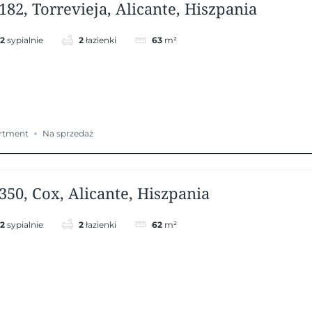
182, Torrevieja, Alicante, Hiszpania
2
sypialnie
2
łazienki
63
m²
rtment
Na sprzedaż
350, Cox, Alicante, Hiszpania
2
sypialnie
2
łazienki
62
m²