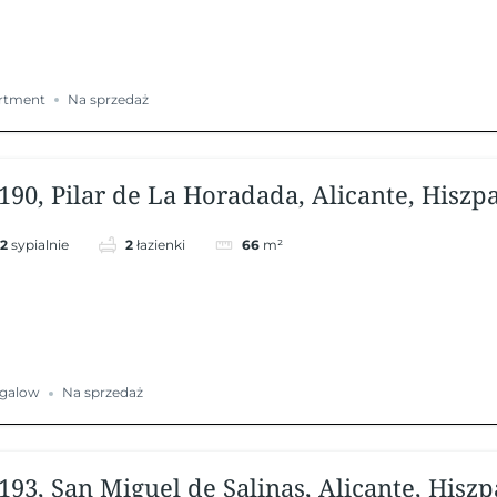
rtment
Na sprzedaż
190, Pilar de La Horadada, Alicante, Hiszp
2
sypialnie
2
łazienki
66
m²
galow
Na sprzedaż
193, San Miguel de Salinas, Alicante, Hiszp