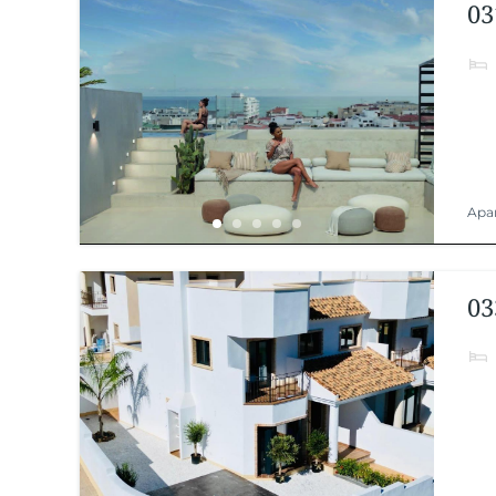
03
Apa
03