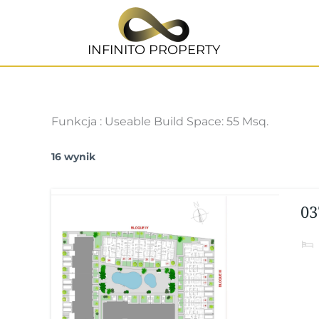
Przejdź
do
treści
INFINITO PROPERTY
Funkcja :
Useable Build Space: 55 Msq.
16 wynik
03