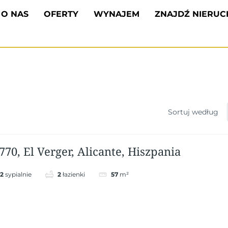
O NAS
OFERTY
WYNAJEM
ZNAJDŹ NIERU
Sortuj według
770, El Verger, Alicante, Hiszpania
2
sypialnie
2
łazienki
57
m²