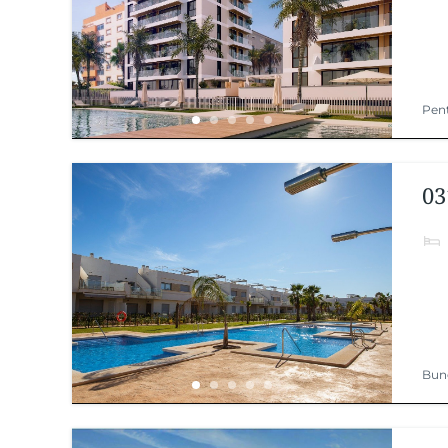
Pen
03
Bun