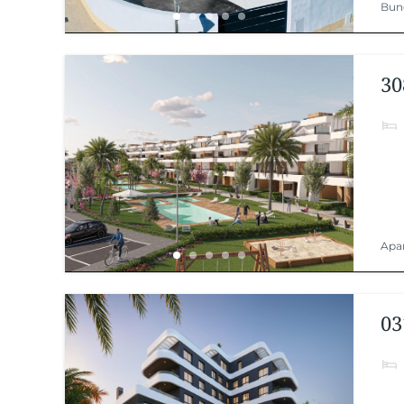
Bun
30
Apa
03