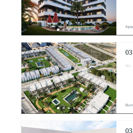
Apa
03
Bun
03