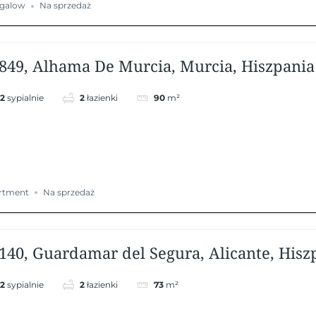
galow
Na sprzedaż
849, Alhama De Murcia, Murcia, Hiszpania
2
sypialnie
2
łazienki
90
m²
rtment
Na sprzedaż
140, Guardamar del Segura, Alicante, Hisz
2
sypialnie
2
łazienki
73
m²