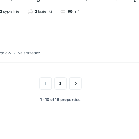
2
sypialnie
2
łazienki
68
m²
galow
Na sprzedaż
1
2
1 - 10 of 16 properties