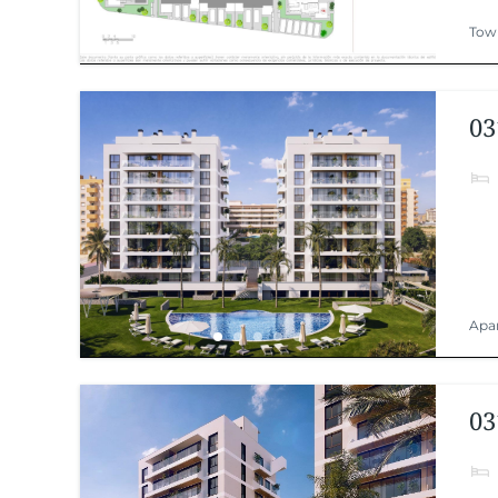
Tow
03
Apa
03