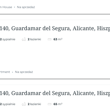
n House
Na sprzedaż
140, Guardamar del Segura, Alicante, Hisz
2
sypialnie
2
łazienki
63
m²
rtment
Na sprzedaż
140, Guardamar del Segura, Alicante, Hisz
2
sypialnie
2
łazienki
65
m²