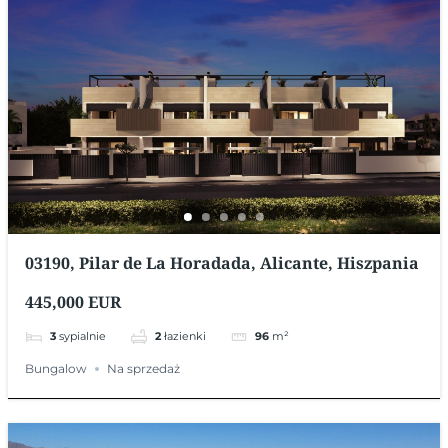
03190, Pilar de La Horadada, Alicante, Hiszpania
445,000 EUR
3
sypialnie
2
łazienki
96
m²
Bungalow
Na sprzedaż