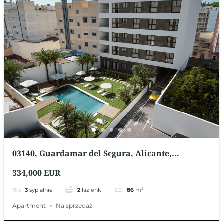
03140, Guardamar del Segura, Alicante,
Hiszpania
334,000 EUR
3
sypialnie
2
łazienki
86
m²
Apartment
Na sprzedaż