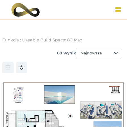
Przejdź
do
treści
Funkcja :
Useable Build Space: 80 Msq.
60 wynik