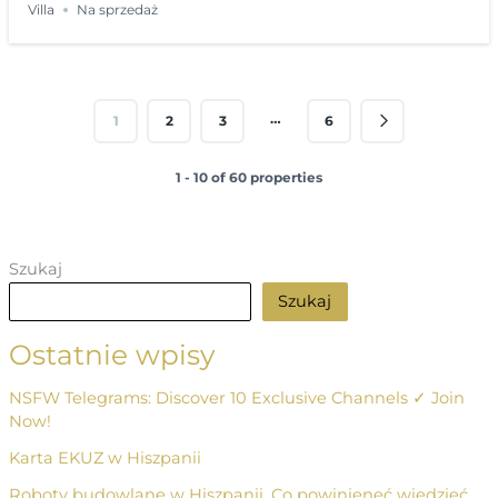
Villa
Na sprzedaż
…
1
2
3
6
1 - 10 of 60 properties
Szukaj
Szukaj
Ostatnie wpisy
NSFW Telegrams: Discover 10 Exclusive Channels ✓ Join
Now!
Karta EKUZ w Hiszpanii
Roboty budowlane w Hiszpanii. Co powinieneć wiedzieć