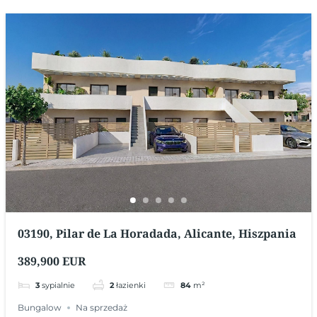
03190, Pilar de La Horadada, Alicante, Hiszpania
389,900 EUR
3
sypialnie
2
łazienki
84
m²
Bungalow
Na sprzedaż