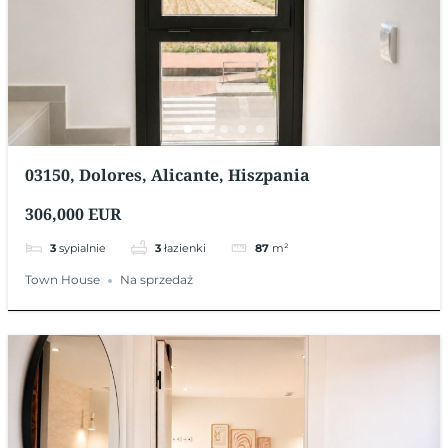
03150, Dolores, Alicante, Hiszpania
306,000 EUR
3
sypialnie
3
łazienki
87
m²
Town House
Na sprzedaż