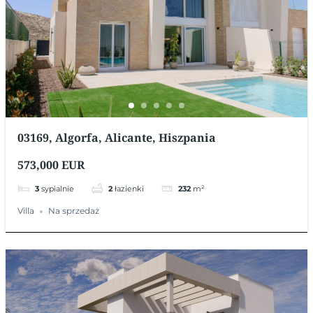
03169, Algorfa, Alicante, Hiszpania
573,000 EUR
3
sypialnie
2
łazienki
232
m²
Villa
Na sprzedaż