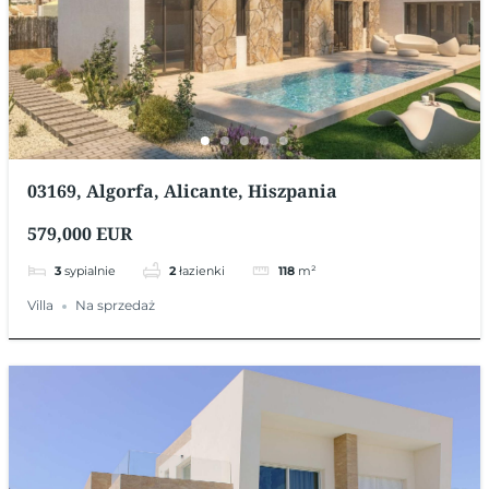
03169, Algorfa, Alicante, Hiszpania
579,000 EUR
3
sypialnie
2
łazienki
118
m²
Villa
Na sprzedaż