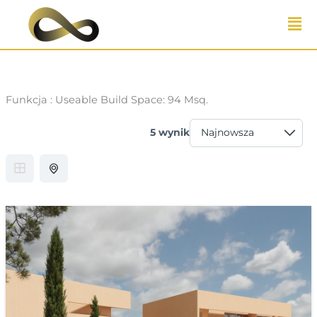
Przejdź
do
treści
Funkcja :
Useable Build Space: 94 Msq.
5 wynik