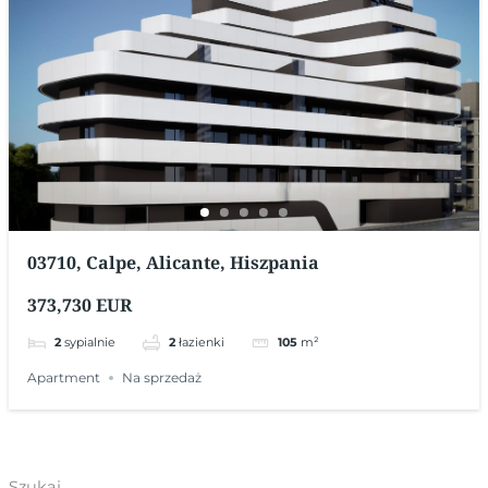
03710, Calpe, Alicante, Hiszpania
373,730 EUR
2
sypialnie
2
łazienki
105
m²
Apartment
Na sprzedaż
Szukaj