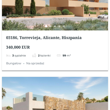
03186, Torrevieja, Alicante, Hiszpania
340,000 EUR
3
sypialnie
2
łazienki
99
m²
Bungalow
Na sprzedaż