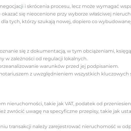
 negocjacji i skrócenia procesu, lecz może wymagać wspar
 okazać się nieocenione przy wyborze właściwej nieruc
e dla tych, którzy szukają nowej, dopiero co wybudowane
poznanie się z dokumentacją, w tym obciążeniami, księgą
ny w zależności od regulacji lokalnych.
 przeanalizowanie warunków przed jej podpisaniem.
notariuszem z uwzględnieniem wszystkich kluczowych s
m nieruchomości, takie jak VAT, podatek od przeniesienia
ż zwrócić uwagę na specyficzne przepisy, takie jak usta
eniu transakcji należy zarejestrować nieruchomość w od