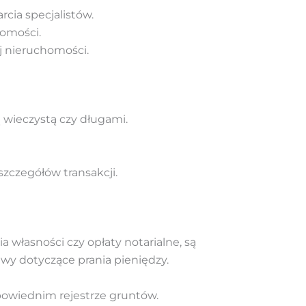
cia specjalistów.
homości.
j nieruchomości.
 wieczystą czy długami.
zczegółów transakcji.
 własności czy opłaty notarialne, są
wy dotyczące prania pieniędzy.
powiednim rejestrze gruntów.