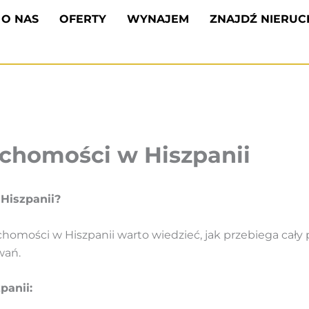
O NAS
OFERTY
WYNAJEM
ZNAJDŹ NIERU
chomości w Hiszpanii
Hiszpanii?
homości w Hiszpanii warto wiedzieć, jak przebiega cały 
wań.
panii: