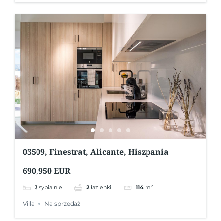
03509, Finestrat, Alicante, Hiszpania
690,950 EUR
3
sypialnie
2
łazienki
114
m²
Villa
Na sprzedaż