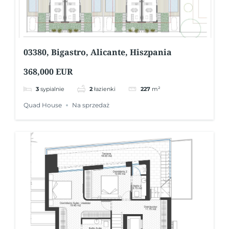
03380, Bigastro, Alicante, Hiszpania
368,000 EUR
3
sypialnie
2
łazienki
227
m²
Quad House
Na sprzedaż