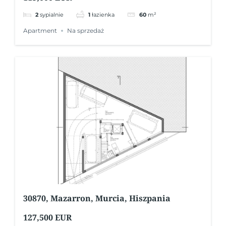
2
sypialnie
1
łazienka
60
m²
Apartment
Na sprzedaż
30870, Mazarron, Murcia, Hiszpania
127,500 EUR