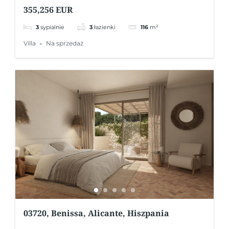
355,256 EUR
3
sypialnie
3
łazienki
116
m²
Villa
Na sprzedaż
03720, Benissa, Alicante, Hiszpania