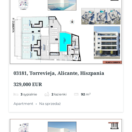
03181, Torrevieja, Alicante, Hiszpania
329,000 EUR
3
sypialnie
2
łazienki
92
m²
Apartment
Na sprzedaż