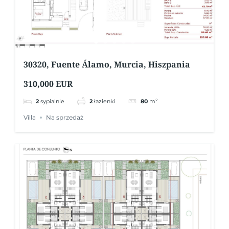
30320, Fuente Álamo, Murcia, Hiszpania
310,000 EUR
2
sypialnie
2
łazienki
80
m²
Villa
Na sprzedaż