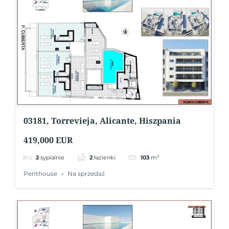
03181, Torrevieja, Alicante, Hiszpania
419,000 EUR
2
sypialnie
2
łazienki
103
m²
Penthouse
Na sprzedaż