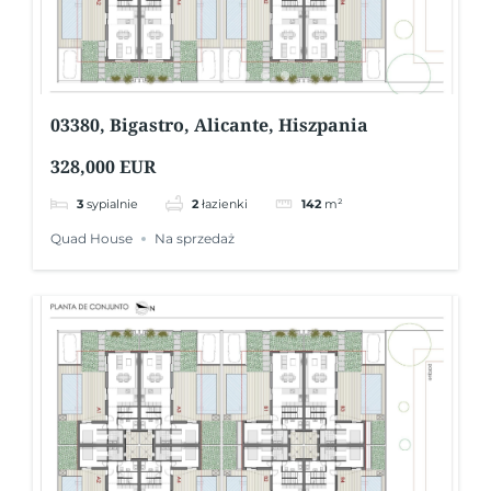
03380, Bigastro, Alicante, Hiszpania
328,000 EUR
3
sypialnie
2
łazienki
142
m²
Quad House
Na sprzedaż