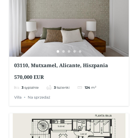
03110, Mutxamel, Alicante, Hiszpania
570,000 EUR
3
sypialnie
3
łazienki
124
m²
Villa
Na sprzedaż