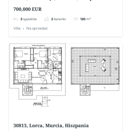
700,000 EUR
3
sypialnie
2
łazienki
120
m²
Villa
Na sprzedaż
30813, Lorca, Murcia, Hiszpania