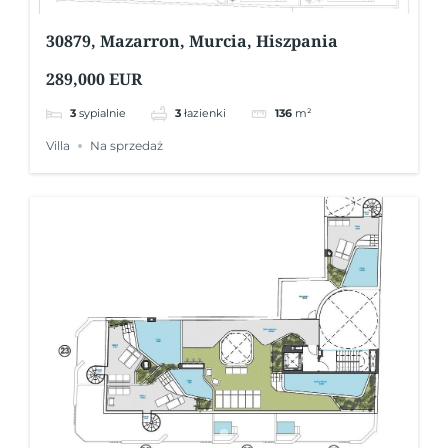
30879, Mazarron, Murcia, Hiszpania
289,000 EUR
3
sypialnie
3
łazienki
136
m²
Villa
Na sprzedaż