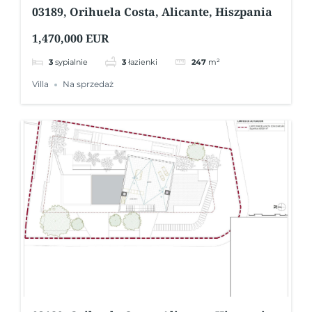
03189, Orihuela Costa, Alicante, Hiszpania
1,470,000 EUR
3
sypialnie
3
łazienki
247
m²
Villa
Na sprzedaż