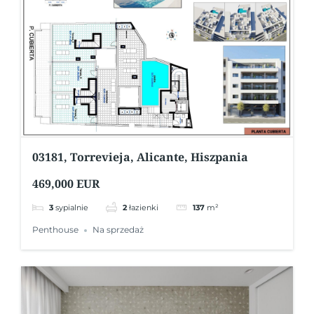
03181, Torrevieja, Alicante, Hiszpania
469,000 EUR
3
sypialnie
2
łazienki
137
m²
Penthouse
Na sprzedaż