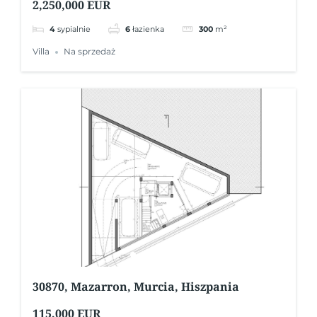
2,250,000 EUR
4
sypialnie
6
łazienka
300
m²
Villa
Na sprzedaż
30870, Mazarron, Murcia, Hiszpania
115,000 EUR