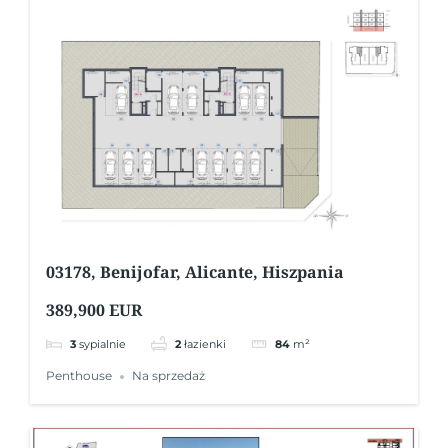
03178, Benijofar, Alicante, Hiszpania
389,900 EUR
3
sypialnie
2
łazienki
84
m²
Penthouse
Na sprzedaż