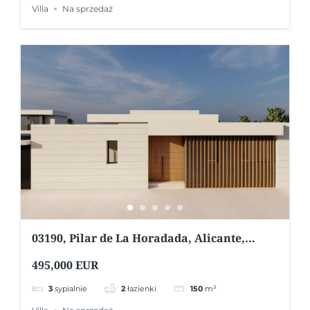
Villa
Na sprzedaż
03190, Pilar de La Horadada, Alicante,
Hiszpania
495,000 EUR
3
sypialnie
2
łazienki
150
m²