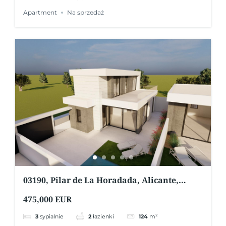
Apartment
Na sprzedaż
03190, Pilar de La Horadada, Alicante,
Hiszpania
475,000 EUR
3
sypialnie
2
łazienki
124
m²