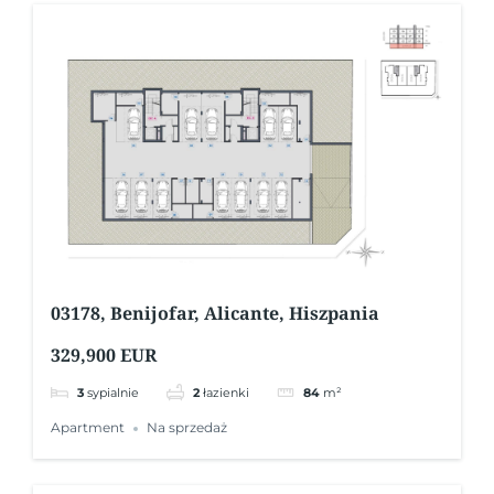
03178, Benijofar, Alicante, Hiszpania
329,900 EUR
3
sypialnie
2
łazienki
84
m²
Apartment
Na sprzedaż