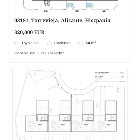
03181, Torrevieja, Alicante, Hiszpania
320,000 EUR
1
sypialnie
1
łazienka
50
m²
Penthouse
Na sprzedaż