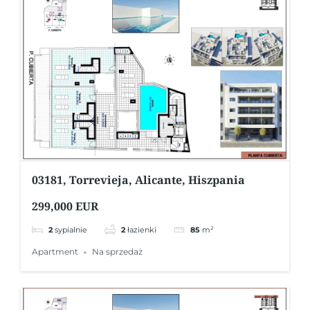
03181, Torrevieja, Alicante, Hiszpania
299,000 EUR
2
sypialnie
2
łazienki
85
m²
Apartment
Na sprzedaż