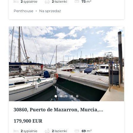
2
sypialnie
2
łazienki
73
m²
Penthouse
Na sprzedaż
30860, Puerto de Mazarron, Murcia,
Hiszpania
179,900 EUR
2
sypialnie
2
łazienki
69
m²