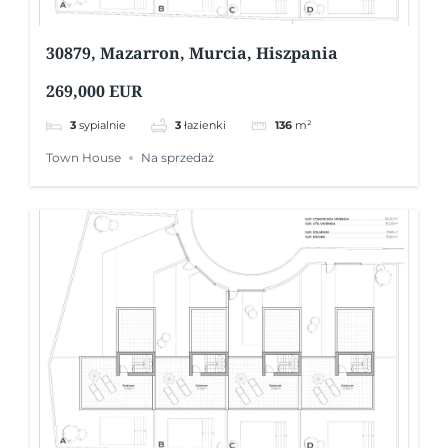
30879, Mazarron, Murcia, Hiszpania
269,000 EUR
3
sypialnie
3
łazienki
136
m²
Town House
Na sprzedaż