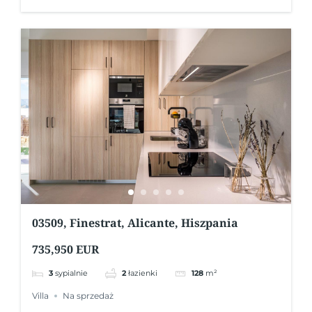
03509, Finestrat, Alicante, Hiszpania
735,950 EUR
3
sypialnie
2
łazienki
128
m²
Villa
Na sprzedaż