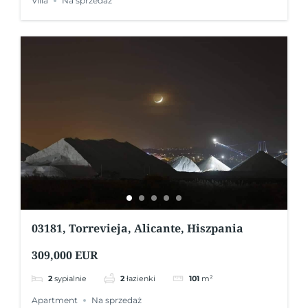
Villa
Na sprzedaż
03181, Torrevieja, Alicante, Hiszpania
309,000 EUR
2
sypialnie
2
łazienki
101
m²
Apartment
Na sprzedaż