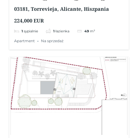
03181, Torrevieja, Alicante, Hiszpania
224,000 EUR
1
sypialnie
1
łazienka
49
m²
Apartment
Na sprzedaż