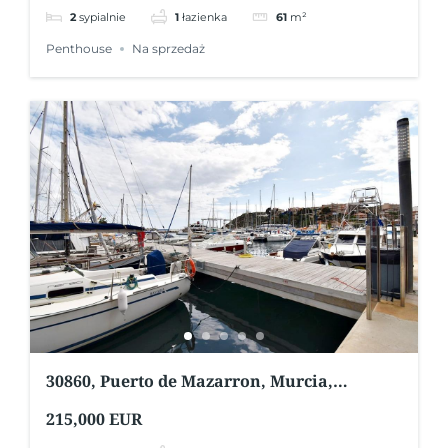
2
sypialnie
1
łazienka
61
m²
Penthouse
Na sprzedaż
30860, Puerto de Mazarron, Murcia,
Hiszpania
215,000 EUR