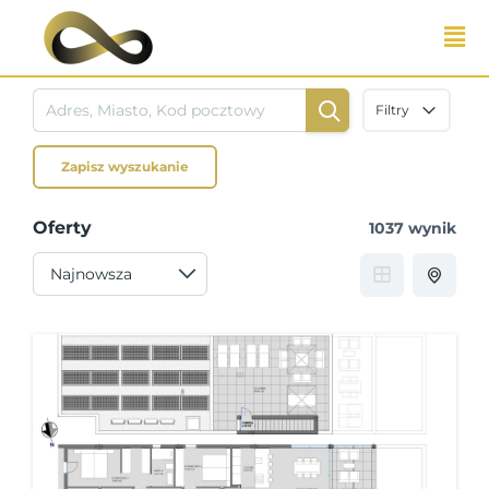
Przejdź
do
treści
Filtry
Zapisz wyszukanie
Oferty
1037 wynik