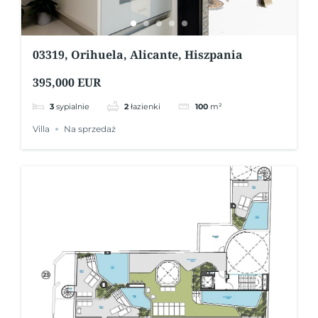
03319, Orihuela, Alicante, Hiszpania
395,000 EUR
3
sypialnie
2
łazienki
100
m²
Villa
Na sprzedaż