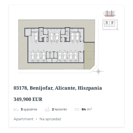
03178, Benijofar, Alicante, Hiszpania
349,900 EUR
3
sypialnie
2
łazienki
84
m²
Apartment
Na sprzedaż