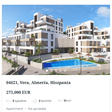
04621, Vera, Almería, Hiszpania
275,000 EUR
3
sypialnie
2
łazienki
71
m²
Apartment
Na sprzedaż