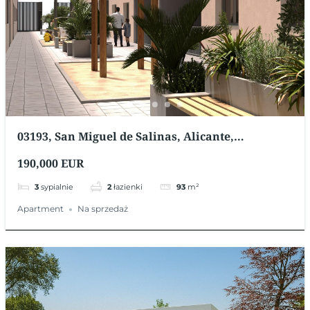
03193, San Miguel de Salinas, Alicante,
Hiszpania
190,000 EUR
3
sypialnie
2
łazienki
93
m²
Apartment
Na sprzedaż