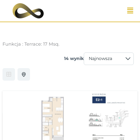
Przejdź
do
treści
Funkcja :
Terrace: 17 Msq.
14 wynik