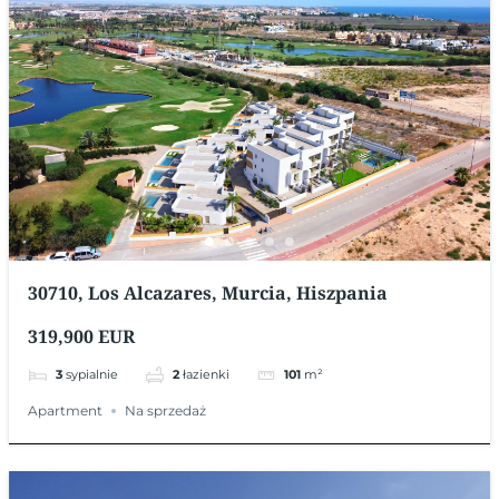
30710, Los Alcazares, Murcia, Hiszpania
319,900 EUR
3
sypialnie
2
łazienki
101
m²
Apartment
Na sprzedaż