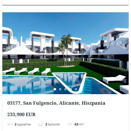
03177, San Fulgencio, Alicante, Hiszpania
233,900 EUR
2
sypialnie
2
łazienki
63
m²