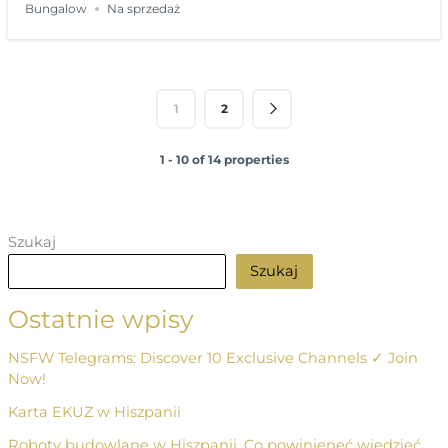
Bungalow
Na sprzedaż
1
2
1 - 10 of 14 properties
Szukaj
Szukaj
Ostatnie wpisy
NSFW Telegrams: Discover 10 Exclusive Channels ✓ Join
Now!
Karta EKUZ w Hiszpanii
Roboty budowlane w Hiszpanii. Co powinieneć wiedzieć