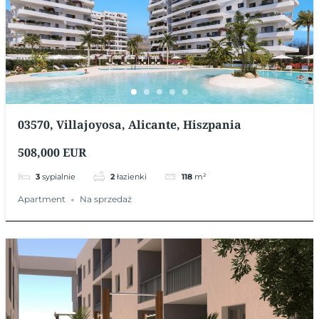
03570, Villajoyosa, Alicante, Hiszpania
508,000 EUR
3
sypialnie
2
łazienki
118
m²
Apartment
Na sprzedaż