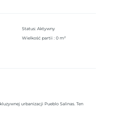
Status
:
Aktywny
Wielkość partii
:
0
m²
luzywnej urbanizacji Pueblo Salinas. Ten
kularnymi widokami na morze i spokojną