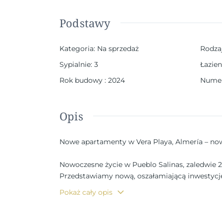
Podstawy
Kategoria
:
Na sprzedaż
Rodza
Sypialnie
:
3
Łazien
Rok budowy
:
2024
Numer
Opis
Nowe apartamenty w Vera Playa, Almería – n
Nowoczesne życie w Pueblo Salinas, zaledwie 
Przedstawiamy nową, oszałamiającą inwestycję 
nowoczesny kompleks oferuje wyjątkowy styl ż
Pokaż cały opis
śródziemnomorską atmosferą, idealną do zamies
Eleganckie domy z nowoczesnym komfortem i