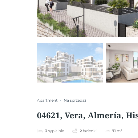
Apartment
Na sprzedaż
04621, Vera, Almería, Hi
3
sypialnie
2
łazienki
71
m²