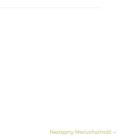
 Lokalizacja inwestycji zapewnia łatwy dostęp
inwestycji, te nowo wybudowane apartamenty
Następny Nieruchomość
→
ktuj się z nami już dziś, aby uzyskać więcej