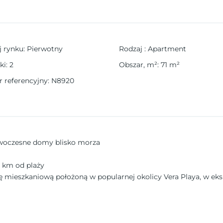
j rynku
:
Pierwotny
Rodzaj
:
Apartment
ki
:
2
Obszar, m²
:
71
m²
 referencyjny
:
N8920
owoczesne domy blisko morza
2 km od plaży
mieszkaniową położoną w popularnej okolicy Vera Playa, w eksk
ycia zaledwie 2 km od plaż Vera (Almería), zachwycając spekta
zkania przez cały rok lub spędzania wakacji.
 stylem