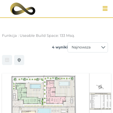
Przejdź
do
treści
Funkcja :
Useable Build Space: 133 Msq.
4 wyniki