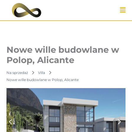
Przejdź
do
treści
Nowe wille budowlane w
Polop, Alicante
Na sprzedaż
Villa
Nowe wille budowlane w Polop, Alicante