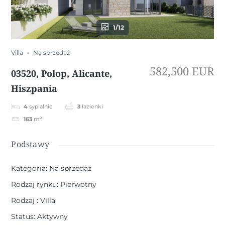
1/12
Villa
Na sprzedaż
582,500 EUR
03520, Polop, Alicante,
Hiszpania
4
sypialnie
3
łazienki
163
m²
Podstawy
Kategoria
:
Na sprzedaż
Rodzaj rynku
:
Pierwotny
Rodzaj
:
Villa
Status
:
Aktywny