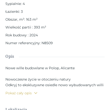
Sypialnie
:
4
Łazienki
:
3
Obszar, m²
:
163
m²
Wielkość partii
:
393
m²
Rok budowy
:
2024
Numer referencyjny
:
N8509
Opis
Nowe wille budowlane w Polop, Alicante
Nowoczesne życie w otoczeniu natury
Odkryj to ekskluzywne osiedle nowo wybudowanych willi
w Polop, uroczej śródlądowej wiosce położonej w
Pokaż cały opis
prowincji Alicante. Położone zaledwie 10 km od
tętniących życiem plaż i nocnego życia Benidormu oraz
w pobliżu malowniczego miasta Altea, domy te oferują
Lokalizacja