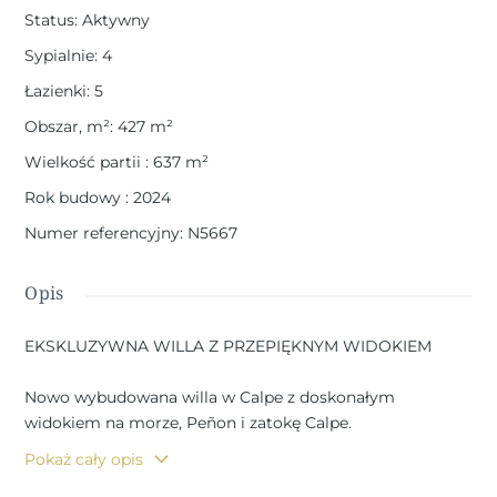
Status
:
Aktywny
Sypialnie
:
4
Łazienki
:
5
Obszar, m²
:
427
m²
Wielkość partii
:
637
m²
Rok budowy
:
2024
Numer referencyjny
:
N5667
Opis
EKSKLUZYWNA WILLA Z PRZEPIĘKNYM WIDOKIEM
Nowo wybudowana willa w Calpe z doskonałym
widokiem na morze, Peñon i zatokę Calpe.
Pokaż cały opis
High tech willa z doskonałych materiałów budowlanych o