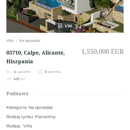
1/20
Villa
Na sprzedaż
1,550,000 EUR
03710, Calpe, Alicante,
Hiszpania
4
sypialnie
5
łazienka
427
m²
Podstawy
Kategoria
:
Na sprzedaż
Rodzaj rynku
:
Pierwotny
Rodzaj
:
Villa