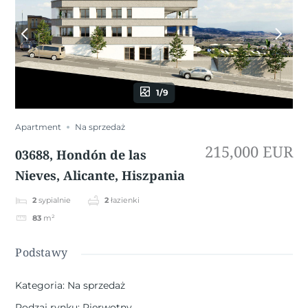
1/9
Apartment
Na sprzedaż
215,000 EUR
03688, Hondón de las
Nieves, Alicante, Hiszpania
2
sypialnie
2
łazienki
83
m²
Podstawy
Kategoria
:
Na sprzedaż
Rodzaj rynku
:
Pierwotny