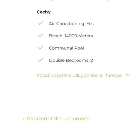
prysznicowe, lustra i niestandardowe szafki. K
funkcjonalności każdej przestrzeni.
Cechy
Air Conditioning: Yes
Doświadcz życia w Costa Blanca w najlepszym
Beach: 14000 Meters
Nie przegap szansy na posiadanie nieruchomoś
Costa Blanca. Niezależnie od tego, czy szukasz 
Communal Pool
i zrób pierwszy krok w kierunku posiadania w
Double Bedrooms: 2
Pokaż wszystkie udogodnienia i funkcje
←
Poprzedni Nieruchomość