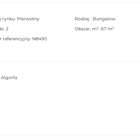
j rynku
:
Pierwotny
Rodzaj
:
Bungalow
ki
:
2
Obszar, m²
:
67
m²
 referencyjny
:
N8490
 Algorfa
iowym w sercu La Finca Golf, położonym w malowniczej miejs
owoczesnych bungalowów został zaprojektowany z myślą o osoba
przestronne domy z 2 lub 3 sypialniami, domy na parterze z pr
elaksu i podziwiania zapierających dech w piersiach widoków na 