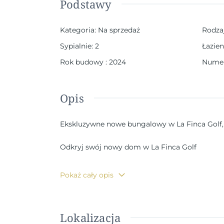
Podstawy
Kategoria
:
Na sprzedaż
Rodza
Sypialnie
:
2
Łazien
Rok budowy
:
2024
Numer
Opis
Ekskluzywne nowe bungalowy w La Finca Golf,
Odkryj swój nowy dom w La Finca Golf
Witamy w luksusowym nowym osiedlu mieszkan
Pokaż cały opis
Costa Blanca. Ten ekskluzywny kompleks 40 n
komfortu i naturalnego piękna. Do wyboru są 
piętrach z prywatnymi solariami - idealne do r
Lokalizacja