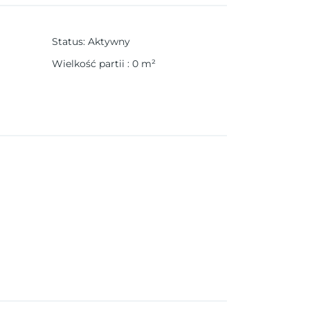
Status
:
Aktywny
Wielkość partii
:
0
m²
cowości Algorfa na hiszpańskim wybrzeżu
ch poszukujących połączenia elegancji,
ywatnymi ogrodami lub rezydencje na wyższych
pole golfowe.