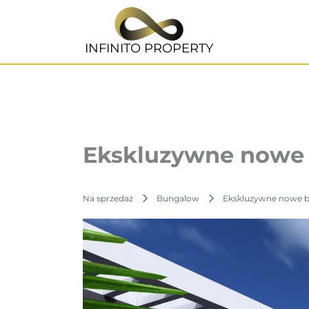
Przejdź
do
treści
INFINITO PROPERTY
Ekskluzywne nowe b
Na sprzedaż
Bungalow
Ekskluzywne nowe bu