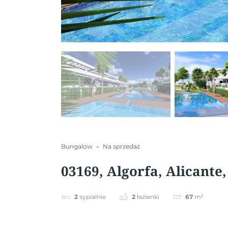
Bungalow
Na sprzedaż
03169, Algorfa, Alicante
2
sypialnie
2
łazienki
67
m²