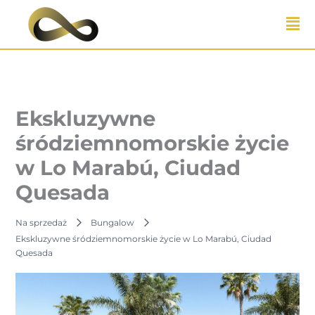
Przejdź
do
treści
Ekskluzywne
śródziemnomorskie życie
w Lo Marabú, Ciudad
Quesada
Na sprzedaż
Bungalow
Ekskluzywne śródziemnomorskie życie w Lo Marabú, Ciudad
Quesada