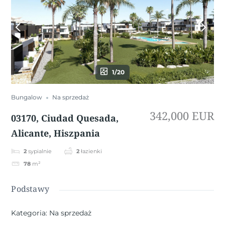
1/20
Bungalow
Na sprzedaż
342,000 EUR
03170, Ciudad Quesada,
Alicante, Hiszpania
2
sypialnie
2
łazienki
78
m²
Podstawy
Kategoria
:
Na sprzedaż