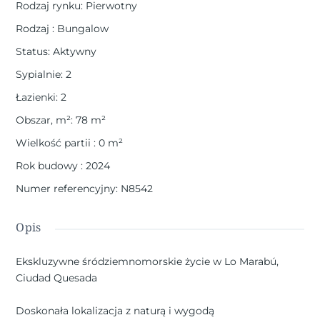
Rodzaj rynku
:
Pierwotny
Rodzaj
:
Bungalow
Status
:
Aktywny
Sypialnie
:
2
Łazienki
:
2
Obszar, m²
:
78
m²
Wielkość partii
:
0
m²
Rok budowy
:
2024
Numer referencyjny
:
N8542
Opis
Ekskluzywne śródziemnomorskie życie w Lo Marabú,
Ciudad Quesada
Doskonała lokalizacja z naturą i wygodą