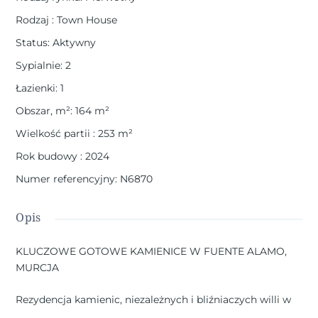
Rodzaj
:
Town House
Status
:
Aktywny
Sypialnie
:
2
Łazienki
:
1
Obszar, m²
:
164
m²
Wielkość partii
:
253
m²
Rok budowy
:
2024
Numer referencyjny
:
N6870
Opis
KLUCZOWE GOTOWE KAMIENICE W FUENTE ALAMO,
MURCJA
Rezydencja kamienic, niezależnych i bliźniaczych willi w
Fuente Álamo, Murcia.