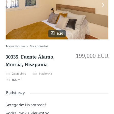
1/20
Town House
Na sprzedaż
199,000 EUR
30335, Fuente Álamo,
Murcia, Hiszpania
2
sypialnie
1
łazienka
164
m²
Podstawy
Kategoria
:
Na sprzedaż
Rodzaj rynku
:
Pierwotny