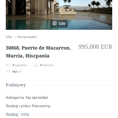
1/20
Villa
Na sprzedaż
995,000 EUR
30868, Puerto de Mazarron,
Murcia, Hiszpania
3
sypialnie
3
łazienki
182
m²
Podstawy
Kategoria
:
Na sprzedaż
Rodzaj rynku
:
Pierwotny
Rodzaj
:
Villa