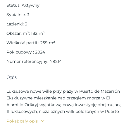
Status
:
Aktywny
Sypialnie
:
3
Łazienki
:
3
Obszar, m²
:
182
m²
Wielkość partii
:
259
m²
Rok budowy
:
2024
Numer referencyjny
:
N9214
Opis
Luksusowe nowe wille przy plaży w Puerto de Mazarrón
Ekskluzywne mieszkanie nad brzegiem morza w El
Alamillo Odkryj wyjątkową nową inwestycję obejmującą
11 luksusowych, niezależnych willi położonych w Puerto
de Mazarrón, w prestiżowej dzielnicy El Alamillo, jednym
Pokaż cały opis
z najbardziej pożądanych miejsc na wybrzeżu Costa