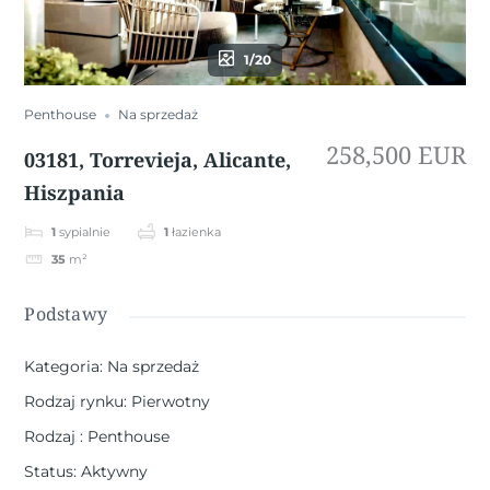
1/20
Penthouse
Na sprzedaż
258,500 EUR
03181, Torrevieja, Alicante,
Hiszpania
1
sypialnie
1
łazienka
35
m²
Podstawy
Kategoria
:
Na sprzedaż
Rodzaj rynku
:
Pierwotny
Rodzaj
:
Penthouse
Status
:
Aktywny