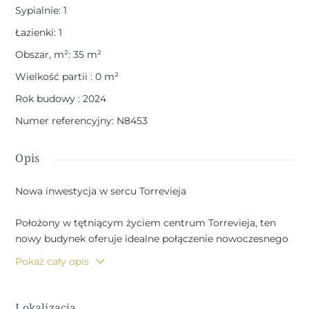
Sypialnie
:
1
Łazienki
:
1
Obszar, m²
:
35
m²
Wielkość partii
:
0
m²
Rok budowy
:
2024
Numer referencyjny
:
N8453
Opis
Nowa inwestycja w sercu Torrevieja
Położony w tętniącym życiem centrum Torrevieja, ten
nowy budynek oferuje idealne połączenie nowoczesnego
życia i dostępności. Położona zaledwie 300 metrów od
Pokaż cały opis
szerokiej gamy usług, w tym restauracji, barów,
supermarketów, taksówek, przystanków autobusowych,
aptek i banków, ta nieruchomość zapewnia niezrównaną
Lokalizacja