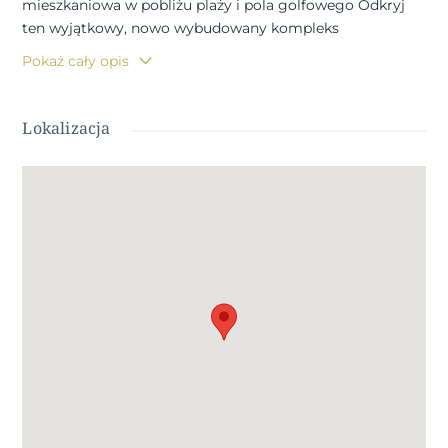
mieszkaniowa w pobliżu plaży i pola golfowego Odkryj
ten wyjątkowy, nowo wybudowany kompleks
mieszkaniowy w Los Alcazares, jednym z najbardziej
Pokaż cały opis
pożądanych nadmorskich miasteczek na Costa Calida.
Inwestycja ta, położona w idealnej lokalizacji zaledwie 1,2
km od plaż Mar Menor i tuż przy polu golfowym La
Lokalizacja
Serena, oferuje doskonałe połączenie nowoczesnego
stylu życia, nadmorskiego klimatu i spokojnej atmosfery
pola golfowego. Los Alcazares to urocze nadmorskie
miasteczko znane ze swojej swobodnej atmosfery, długiej
promenady, lokalnych restauracji i całorocznych usług,
co czyni je idealnym miejscem zarówno do stałego
zamieszkania, jak i na domy wakacyjne. Nowoczesne
apartamenty i ekskluzywne wille Inwestycja składa się z
37 nowoczesnych apartamentów rozmieszczonych w
trzech niskich budynkach, zaprojektowanych wokół
pięknego wspólnego basenu i ogrodów krajobrazowych.
Nabywcy mogą wybierać spośród apartamentów z 2, 3
lub 4 sypialniami, w tym lokali na parterze z tarasami,
apartamentów na środkowych piętrach oraz