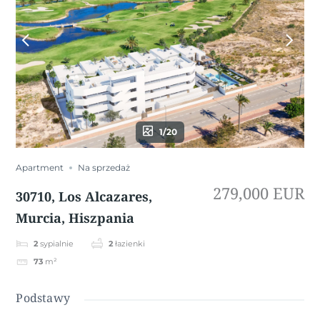
1/20
Apartment
Na sprzedaż
279,000 EUR
30710, Los Alcazares,
Murcia, Hiszpania
2
sypialnie
2
łazienki
73
m²
Podstawy