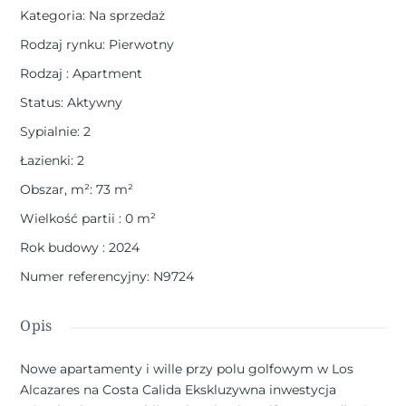
Kategoria
:
Na sprzedaż
Rodzaj rynku
:
Pierwotny
Rodzaj
:
Apartment
Status
:
Aktywny
Sypialnie
:
2
Łazienki
:
2
Obszar, m²
:
73
m²
Wielkość partii
:
0
m²
Rok budowy
:
2024
Numer referencyjny
:
N9724
Opis
Nowe apartamenty i wille przy polu golfowym w Los
Alcazares na Costa Calida Ekskluzywna inwestycja