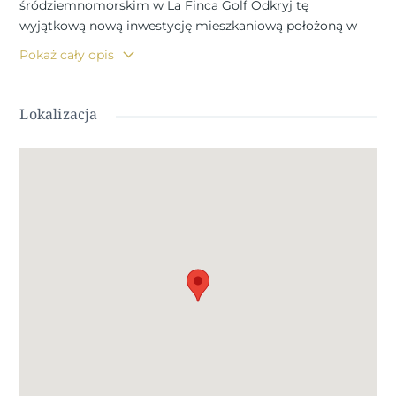
śródziemnomorskim w La Finca Golf Odkryj tę
wyjątkową nową inwestycję mieszkaniową położoną w
prestiżowym ośrodku golfowym La Finca w Algorfa na
Pokaż cały opis
południowym wybrzeżu Costa Blanca. Możesz wybierać
spośród apartamentów z 2/3 sypialniami i wspólnym
basenem lub bliźniaczych lub wolnostojących willi z
Lokalizacja
prywatnymi basenami. Otoczona bujnymi fairwayami i
naturalnymi krajobrazami, ta społeczność oferuje
idylliczny styl życia w spokojnym i bezpiecznym
otoczeniu. Urokliwe miasteczko Algorfa znane jest z
tradycyjnego hiszpańskiego charakteru, doskonałej
gastronomii i swobodnej atmosfery, co czyni je idealnym
miejscem zarówno na domy wakacyjne, jak i na stałe
zamieszkanie. Nowoczesne bliźniacze wille z prywatnym
basenem Te pięknie zaprojektowane bliźniacze wille mają
3 sypialnie i 2 łazienki, łącząc funkcjonalność, komfort i
nowoczesny styl. Szczegóły układu Parter Jasny salon i
jadalnia na planie otwartym połączone z umeblowaną
kuchnią Duże przesuwane drzwi zapewniające
bezpośredni dostęp do ogrodu i prywatnego basenu