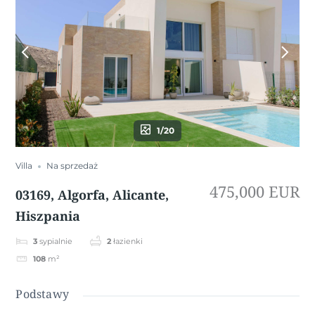
1/20
Villa
Na sprzedaż
475,000 EUR
03169, Algorfa, Alicante,
Hiszpania
3
sypialnie
2
łazienki
108
m²
Podstawy