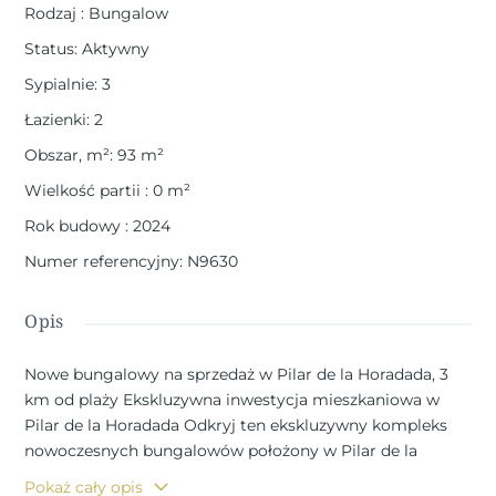
Rodzaj
:
Bungalow
Status
:
Aktywny
Sypialnie
:
3
Łazienki
:
2
Obszar, m²
:
93
m²
Wielkość partii
:
0
m²
Rok budowy
:
2024
Numer referencyjny
:
N9630
Opis
Nowe bungalowy na sprzedaż w Pilar de la Horadada, 3
km od plaży Ekskluzywna inwestycja mieszkaniowa w
Pilar de la Horadada Odkryj ten ekskluzywny kompleks
nowoczesnych bungalowów położony w Pilar de la
Horadada, najbardziej na południe wysuniętej
Pokaż cały opis