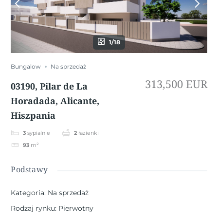
1/18
Bungalow
Na sprzedaż
313,500 EUR
03190, Pilar de La
Horadada, Alicante,
Hiszpania
3
sypialnie
2
łazienki
93
m²
Podstawy
Kategoria
:
Na sprzedaż
Rodzaj rynku
:
Pierwotny