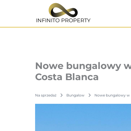
Przejdź
do
treści
INFINITO PROPERTY
Nowe bungalowy w L
Costa Blanca
Na sprzedaż
Bungalow
Nowe bungalowy w La 