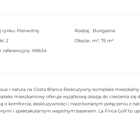
j rynku
:
Pierwotny
Rodzaj
:
Bungalow
ki
:
2
Obszar, m²
:
75
m²
 referencyjny
:
N9634
ksus i natura na Costa Blanca Ekskluzywny kompleks mieszkaln
kompleks mieszkaniowy oferuje wyjątkową okazję do cieszenia 
lą o komforcie, ekskluzywności i niezrównanym połączeniu z na
nymi i spektakularnym wspólnym basenem. La Finca Golf to upr
 osób poszukujących spokojnego stylu życia z łatwym dostępem d
galowy z 2 i 3 sypialniami, zaprojektowane w nowoczesnym stylu 
tym planie zintegrowana z salonem. Szafy wnękowe we wszystkich
 kanałowa. Opcje dystrybucji: Parter z prywatnym ogrodem, ideal