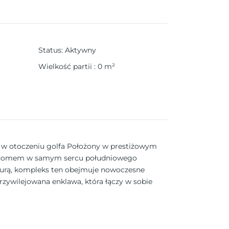
Status
:
Aktywny
Wielkość partii
:
0
m²
y w otoczeniu golfa Położony w prestiżowym
się domem w samym sercu południowego
turą, kompleks ten obejmuje nowoczesne
zywilejowana enklawa, która łączy w sobie
o głównych atrakcji regionu. Nowoczesny
i z wysokiej jakości materiałów. Wszystkie
 sypialniach. Elektryczne rolety w sypialniach
ny dla osób poszukujących większej przestrzeni