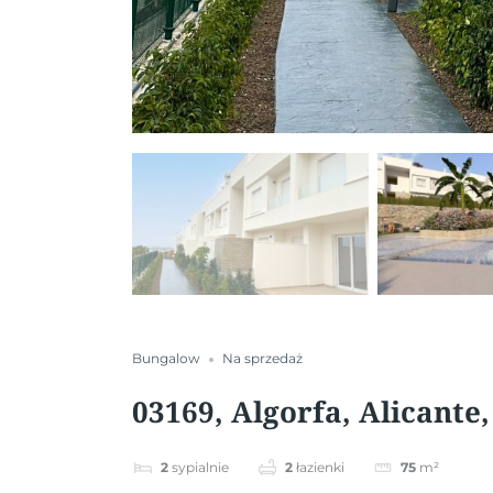
Bungalow
Na sprzedaż
03169, Algorfa, Alicante
2
sypialnie
2
łazienki
75
m²