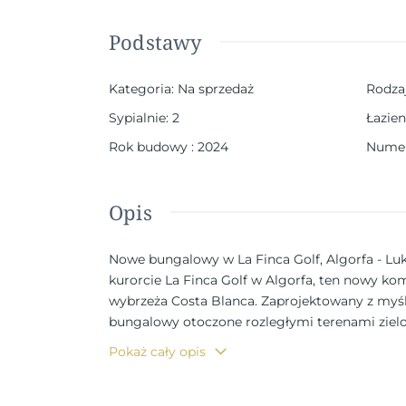
Podstawy
Kategoria
:
Na sprzedaż
Rodza
Sypialnie
:
2
Łazien
Rok budowy
:
2024
Numer
Opis
Nowe bungalowy w La Finca Golf, Algorfa - Lu
kurorcie La Finca Golf w Algorfa, ten nowy 
wybrzeża Costa Blanca. Zaprojektowany z myś
bungalowy otoczone rozległymi terenami zielo
spokój i najwyższej klasy usługi, idealna dla
Pokaż cały opis
design i opcje mieszkalne Osiedle oferuje bun
domy mają: 2 pełne łazienki. Kuchnia na otwar
i salonie. W pełni zainstalowana klimatyzacja