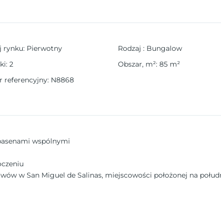
j rynku
:
Pierwotny
Rodzaj
:
Bungalow
ki
:
2
Obszar, m²
:
85
m²
 referencyjny
:
N8868
 basenami wspólnymi
oczeniu
ów w San Miguel de Salinas, miejscowości położonej na południ
liskość morza z spokojem natury, dzięki czemu jest idealnym mie