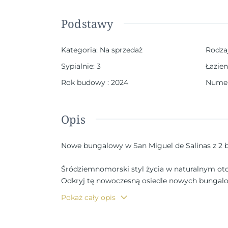
Podstawy
Kategoria
:
Na sprzedaż
Rodza
Sypialnie
:
3
Łazien
Rok budowy
:
2024
Numer
Opis
Nowe bungalowy w San Miguel de Salinas z 2
Śródziemnomorski styl życia w naturalnym ot
Odkryj tę nowoczesną osiedle nowych bungalow
Vega Baja del Segura. Ta urocza gmina łączy b
Pokaż cały opis
wakacje.
Opcje mieszkaniowe dla każdego stylu życia