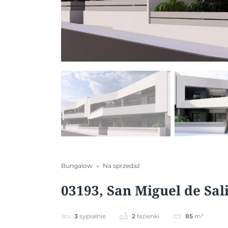
Bungalow
Na sprzedaż
03193, San Miguel de Sal
3
sypialnie
2
łazienki
85
m²