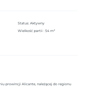
Status
:
Aktywny
Wielkość partii
:
54
m²
u prowincji Alicante, należącej do regionu
jscem zarówno na stałe zamieszkanie, jak i na