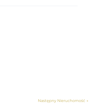
Następny Nieruchomość
→
w kierunku życia na Costa Blanca.