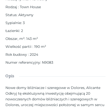
Rodzaj
:
Town House
Status
:
Aktywny
Sypialnie
:
3
Łazienki
:
2
Obszar, m²
:
143
m²
Wielkość partii
:
190
m²
Rok budowy
:
2024
Numer referencyjny
:
N9083
Opis
Nowe domy bliźniacze i szeregowe w Dolores, Alicante
Odkryj tę ekskluzywną inwestycję obejmującą 20
nowoczesnych domów bliźniaczych i szeregowych w
Dolores, uroczej miejscowości położonej w samym sercu
regionu Vega Baja, w prowincji Alicante. Otoczone