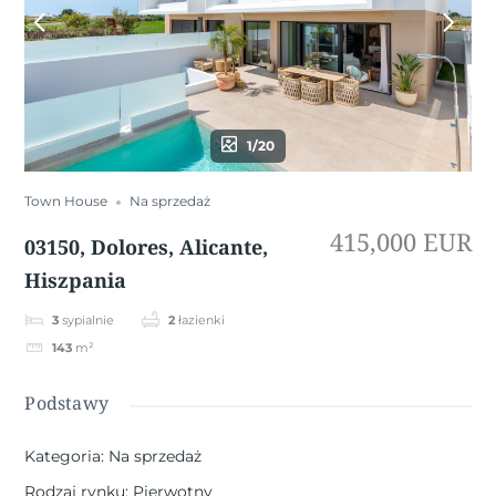
1/20
Town House
Na sprzedaż
415,000 EUR
03150, Dolores, Alicante,
Hiszpania
3
sypialnie
2
łazienki
143
m²
Podstawy
Kategoria
:
Na sprzedaż
Rodzaj rynku
:
Pierwotny