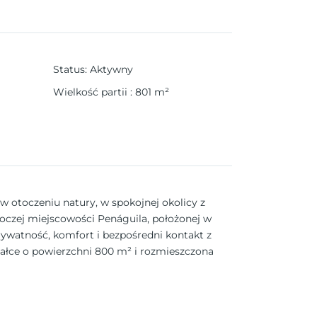
Status
:
Aktywny
Wielkość partii
:
801
m²
 w otoczeniu natury, w spokojnej okolicy z
roczej miejscowości Penáguila, położonej w
ywatność, komfort i bezpośredni kontakt z
ałce o powierzchni 800 m² i rozmieszczona
ub 4 sypialniami, 2 lub 3 łazienkami i
ia się życiem na świeżym powietrzu przez cały
go miejsca zamieszkania w cichej, zdrowej
 Wille są zbudowane z najwyższej jakości