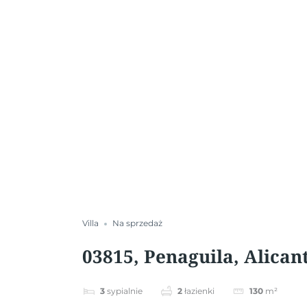
Villa
Na sprzedaż
03815, Penaguila, Alican
3
sypialnie
2
łazienki
130
m²