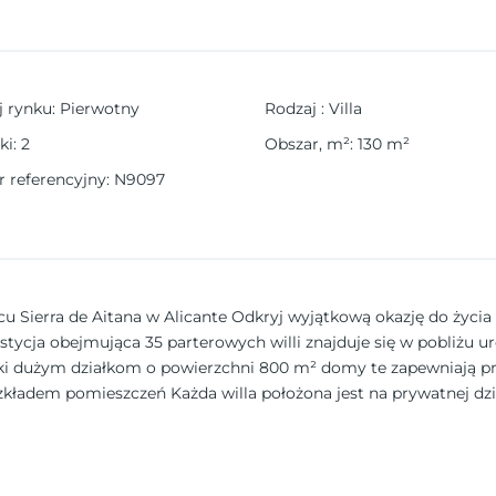
j rynku
:
Pierwotny
Rodzaj
:
Villa
ki
:
2
Obszar, m²
:
130
m²
 referencyjny
:
N9097
cu Sierra de Aitana w Alicante Odkryj wyjątkową okazję do życia
ycja obejmująca 35 parterowych willi znajduje się w pobliżu u
ęki dużym działkom o powierzchni 800 m² domy te zapewniają pr
kładem pomieszczeń Każda willa położona jest na prywatnej dzi
ny komfort i dostępność. Do wyboru jest 5 różnych układów z 3 l
tkie domy posiadają duże zadaszone tarasy, idealne do cieszen
odzin, emerytów lub osób poszukujących głównego lub dodatkowe
dogodnień. Wysokiej jakości wykończenia i zrównoważone systemy