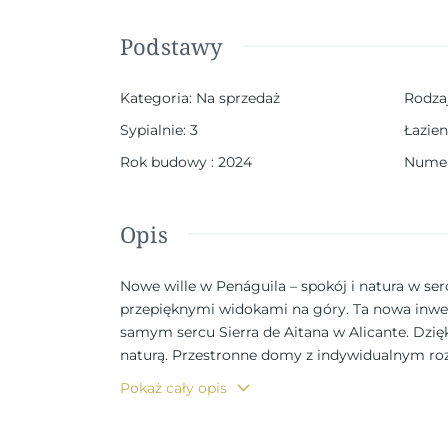
Podstawy
Kategoria
:
Na sprzedaż
Rodza
Sypialnie
:
3
Łazien
Rok budowy
:
2024
Numer
Opis
Nowe wille w Penáguila – spokój i natura w ser
przepięknymi widokami na góry. Ta nowa inwest
samym sercu Sierra de Aitana w Alicante. Dzi
naturą. Przestronne domy z indywidualnym roz
jest na jednym poziomie, zapewniając maksymal
Pokaż cały opis
powierzchnią zabudowy od 130 do 178 m². Wszys
rok. Osiedle to jest idealnym miejscem dla r
okolicy, a jednocześnie blisko niezbędnych u