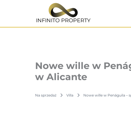
Przejdź
do
treści
INFINITO PROPERTY
Nowe wille w Penágu
w Alicante
Na sprzedaż
Villa
Nowe wille w Penáguila – sp