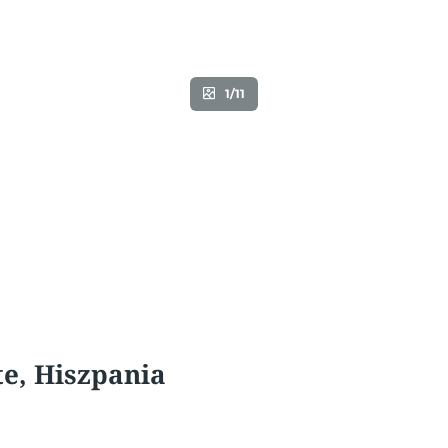
1/11
te, Hiszpania