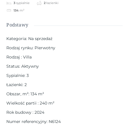
3
sypialnie
2
łazienki
134
m²
Podstawy
Kategoria
:
Na sprzedaż
Rodzaj rynku
:
Pierwotny
Rodzaj
:
Villa
Status
:
Aktywny
Sypialnie
:
3
Łazienki
:
2
Obszar, m²
:
134
m²
Wielkość partii
:
240
m²
Rok budowy
:
2024
Numer referencyjny
:
N6124