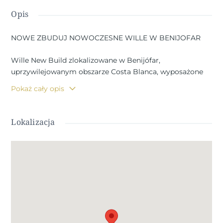
Opis
NOWE ZBUDUJ NOWOCZESNE WILLE W BENIJOFAR
Wille New Build zlokalizowane w Benijófar,
uprzywilejowanym obszarze Costa Blanca, wyposażone
we wszystkie usługi, 20 minut od lotniska Alicante, w
Pokaż cały opis
pobliżu pięknych plaż Guardamar i kilku pól golfowych.
Są to nowoczesne wille składające się z przestronnego
salonu-jadalni z otwartą kuchnią, 3 sypialni (w tym jedna
Lokalizacja
z łazienką) oraz 2 łazienek.
Posiada również prywatną działkę z tarasem, parking,
prywatny basen, ogród w stylu śródziemnomorskim z
pięknymi widokami. Dom posiada również klimatyzację
ciepłą i zimną, wideodomofon oraz drzwi
antywłamaniowe.
Benijofar to urocza wioska z uroczym kościołem i
wszystkimi usługami, takimi jak supermarkety, apteki,