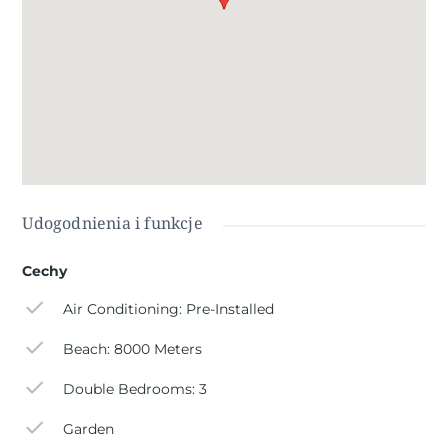
banki, restauracje i park przyrody położony bardzo blisko
willi.
W pobliżu znajduje się kilka pól golfowych, a także parki
wodne w pobliskich Rojales i Torrevieja.
Benijófar znajduje się kilka minut od N-332 i AP-7.
Zaledwie 30 minut od lotniska Alicante, 10 minut od plaż
Guardamar i Torrevieja.
Udogodnienia i funkcje
Cechy
Air Conditioning: Pre-Installed
Beach: 8000 Meters
Double Bedrooms: 3
Garden