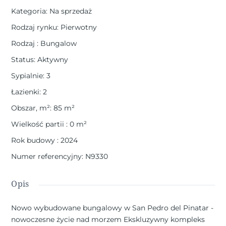
Kategoria
:
Na sprzedaż
Rodzaj rynku
:
Pierwotny
Rodzaj
:
Bungalow
Status
:
Aktywny
Sypialnie
:
3
Łazienki
:
2
Obszar, m²
:
85
m²
Wielkość partii
:
0
m²
Rok budowy
:
2024
Numer referencyjny
:
N9330
Opis
Nowo wybudowane bungalowy w San Pedro del Pinatar -
nowoczesne życie nad morzem Ekskluzywny kompleks