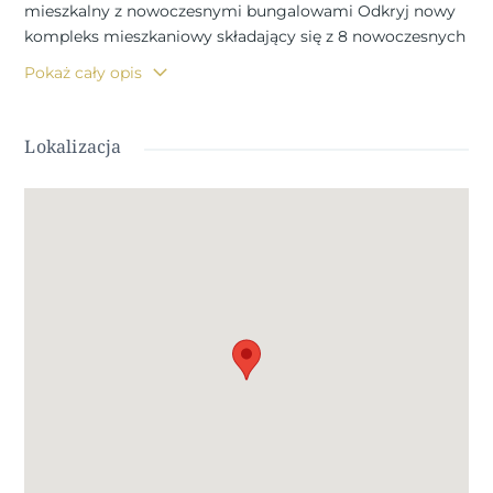
mieszkalny z nowoczesnymi bungalowami Odkryj nowy
kompleks mieszkaniowy składający się z 8 nowoczesnych
bungalowów w San Pedro del Pinatar, jednej z najbardziej
Pokaż cały opis
pożądanych lokalizacji na Costa Cálida. Te nowoczesne
domy oferują 3 sypialnie, 2 łazienki, kuchnię na otwartym
planie z przestronną częścią dzienną, wbudowane szafy i
Lokalizacja
prywatny taras. Do wyboru są następujące opcje:
Bungalowy na parterze z prywatnym ogrodem i
parkingiem na działce. Bungalowy na najwyższym piętrze
z prywatnym solarium, idealne do cieszenia się
śródziemnomorskim klimatem. Wysokiej jakości funkcje
w każdym domu Każdy bungalow posiada najwyższej
jakości wykończenia i nowoczesne funkcje zapewniające
maksymalny komfort: Klimatyzacja w zestawie. System
aerotermalny do energooszczędnego wytwarzania ciepłej
wody. W pełni wyposażona kuchnia z urządzeniami
BOSCH. W pełni wyposażone łazienki z meblami,
lustrami, ekranami prysznicowymi i elektrycznym
ogrzewaniem podłogowym. Elektryczne rolety we
wszystkich oknach. Oświetlenie LED wewnątrz i na