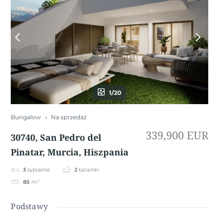
1/20
Bungalow
Na sprzedaż
339,900 EUR
30740, San Pedro del
Pinatar, Murcia, Hiszpania
3
sypialnie
2
łazienki
85
m²
Podstawy