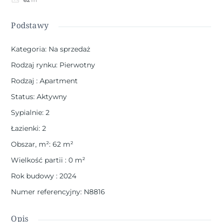
62
m²
Podstawy
Kategoria
:
Na sprzedaż
Rodzaj rynku
:
Pierwotny
Rodzaj
:
Apartment
Status
:
Aktywny
Sypialnie
:
2
Łazienki
:
2
Obszar, m²
:
62
m²
Wielkość partii
:
0
m²
Rok budowy
:
2024
Numer referencyjny
:
N8816
Opis