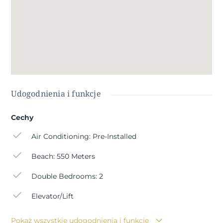
budynku znajduje się winda dla 6 osób, a wszyscy
mieszkańcy mają dostęp do wspólnego solarium na
dachu z prysznicami i sztuczną trawą - idealnego do
cieszenia się słońcem i morską bryzą.
Wysokiej jakości specyfikacje obejmują:
Aluminiowe okna z przegrodą termiczną
Udogodnienia i funkcje
Opancerzone drzwi wejściowe dla dodatkowego
bezpieczeństwa
Aerotermiczny system ciepłej wody
Cechy
Podwieszane meble łazienkowe ze zintegrowaną
Air Conditioning: Pre-Installed
umywalką, lustrem i przesuwanymi ekranami
prysznicowymi
Beach: 550 Meters
Wstępna instalacja klimatyzacji kanałowej
Double Bedrooms: 2
Idealna lokalizacja z doskonałymi połączeniami
Elevator/Lift
Guardamar del Segura to urocze nadmorskie miasteczko
znane z 11 km naturalnych plaż, bujnych lasów sosnowych
i zrelaksowanego śródziemnomorskiego stylu życia. Ten
Pokaż wszystkie udogodnienia i funkcje