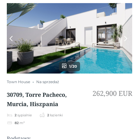
1/20
Town House
Na sprzedaż
262,900 EUR
30709, Torre Pacheco,
Murcia, Hiszpania
2
sypialnie
2
łazienki
82
m²
Podstawy