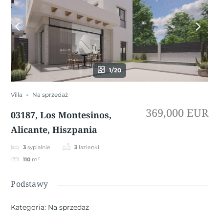
1/20
Villa
Na sprzedaż
369,000 EUR
03187, Los Montesinos,
Alicante, Hiszpania
3
sypialnie
3
łazienki
110
m²
Podstawy
Kategoria
:
Na sprzedaż