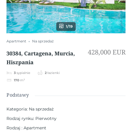
1/19
Apartment
Na sprzedaż
428,000 EUR
30384, Cartagena, Murcia,
Hiszpania
3
sypialnie
2
łazienki
170
m²
Podstawy
Kategoria
:
Na sprzedaż
Rodzaj rynku
:
Pierwotny
Rodzaj
:
Apartment