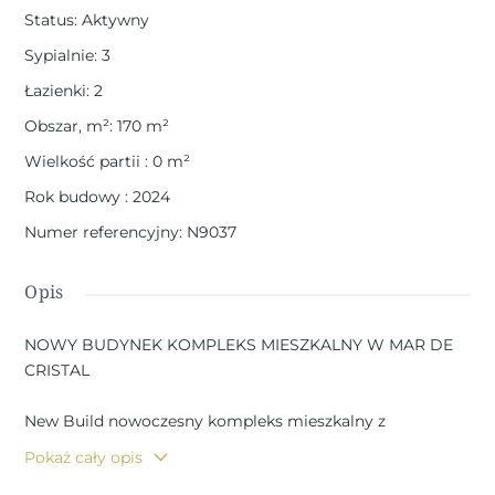
Status
:
Aktywny
Sypialnie
:
3
Łazienki
:
2
Obszar, m²
:
170
m²
Wielkość partii
:
0
m²
Rok budowy
:
2024
Numer referencyjny
:
N9037
Opis
NOWY BUDYNEK KOMPLEKS MIESZKALNY W MAR DE
CRISTAL
New Build nowoczesny kompleks mieszkalny z
apartamentów i penthouse'ów położony bardzo blisko
Pokaż cały opis
promenady i długie piękne piaszczyste plaże Mar de