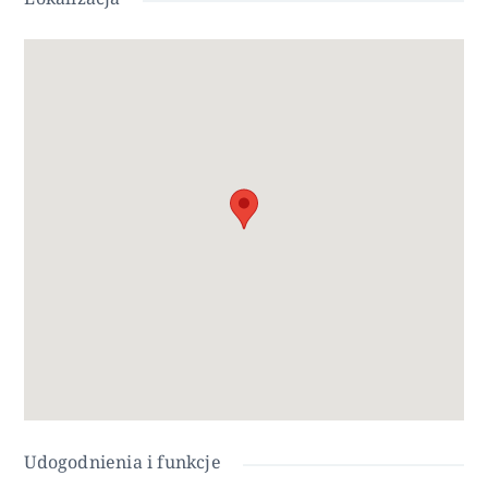
miejscem parkingowym.
Opcje solarium i prywatnego basenu za dodatkową
opłatą.
Rojales to urocza miejscowość ze wszystkimi usługami,
takimi jak supermarkety, apteki, banki, restauracje i park
przyrody położony bardzo blisko.
W pobliżu znajdują się 3 pola golfowe, a plaże oznaczone
Błękitną Flagą oddalone są o zaledwie 10 minut jazdy
samochodem, podobnie jak parki wodne w pobliskim
Rojales i Torrevieja.
Lotniska w Alicante i Murcji oddalone są o 45 minut jazdy
samochodem.
Udogodnienia i funkcje