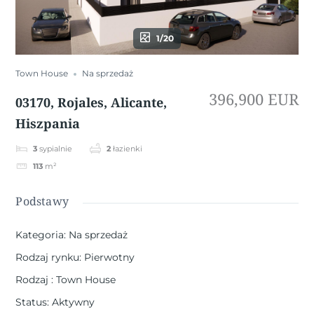
1/20
Town House
Na sprzedaż
396,900 EUR
03170, Rojales, Alicante,
Hiszpania
3
sypialnie
2
łazienki
113
m²
Podstawy
Kategoria
:
Na sprzedaż
Rodzaj rynku
:
Pierwotny
Rodzaj
:
Town House
Status
:
Aktywny