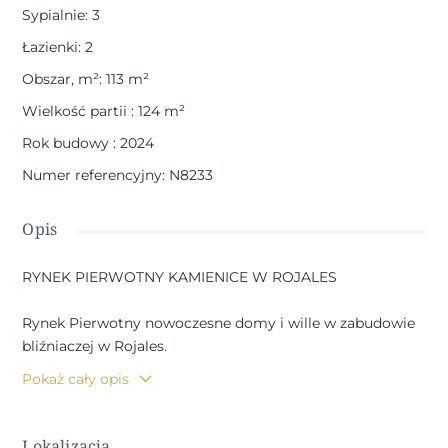
Sypialnie
:
3
Łazienki
:
2
Obszar, m²
:
113
m²
Wielkość partii
:
124
m²
Rok budowy
:
2024
Numer referencyjny
:
N8233
Opis
RYNEK PIERWOTNY KAMIENICE W ROJALES
Rynek Pierwotny nowoczesne domy i wille w zabudowie
bliźniaczej w Rojales.
Pokaż cały opis
Nieruchomości mają 3 sypialnie, 2 łazienki, toaletę dla
gości, kuchnię na otwartym planie z częścią dzienną i
bezpośrednim dostępem do tarasu, prywatny ogród z
Lokalizacja