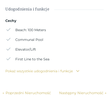
wykrywające obecność w piwnicy i wewnętrznych
Udogodnienia i funkcje
częściach wspólnych. Biała segmentowa brama
garażowa z napędem silnikowym. Balustrady
Cechy
urbanistyczne ze stali nierdzewnej. System
wideodomofonowy. Antena satelitarna z kanałami
Beach: 100 Meters
europejskimi. Basen z zagospodarowanym solarium. La
Manga del Mar Menor to naturalny pas lądu otoczony
Communal Pool
dwoma morzami, Mar Menor i Morzem Śródziemnym.
Do tej rzadkości można dodać liczne opcje rekreacji i
Elevator/Lift
spędzania wolnego czasu, restauracje, supermarkety,
First Line to the Sea
centra medyczne, apteki, centra sportów wodnych, pola
golfowe. La Manga znajduje się na północnym wybrzeżu
Pokaż wszystkie udogodnienia i funkcje
Costa Calida i jest popularnym miejscem wypoczynku dla
turystów. Wąski pas lądu oddzielający ciepłą lagunę od
chłodniejszego morza ma unikalny mikroklimat. Jest to
jeden z najbardziej egzotycznych obszarów w Hiszpanii.
←
Poprzedni Nieruchomość
Następny Nieruchomość
→
Lotnisko Corvera oddalone jest o około 1 godzinę jazdy
samochodem, a lotnisko Alicante o około 2 godziny.