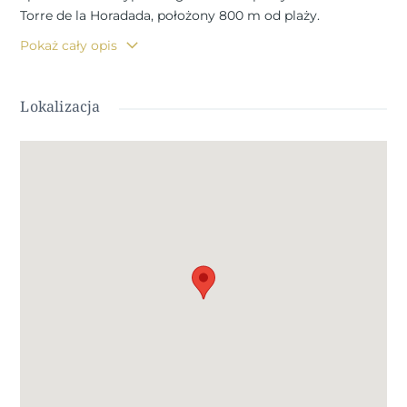
Torre de la Horadada, położony 800 m od plaży.
Wszystkie nieruchomości mają 2-3 sypialnie, 2 łazienki,
Pokaż cały opis
kuchnię na otwartym planie z częścią wypoczynkową,
wbudowane szafy i taras. Wszystkie nieruchomości mają
prywatne ogrody i miejsca parkingowe. Dodatkowo
Lokalizacja
bungalowy na najwyższym piętrze mają prywatne
solarium. Torre de la Horadada znajduje się na południe
od Alicante, w pięknej lokalizacji na wybrzeżu. Piękne
plaże Torre de la Horadada i Mil Palmeras mają drobny
piasek i piękną promenadę. Znajduje się tu wiele
restauracji, barów i sklepów, a także sporty wodne,
nurkowanie i snorkeling. Jest dobrze skomunikowany,
zaledwie 40 minut od lotnisk Alicante i Murcias Corvera, z
dużymi komercyjnymi centrami handlowymi i wieloma
polami golfowymi w zasięgu ręki.