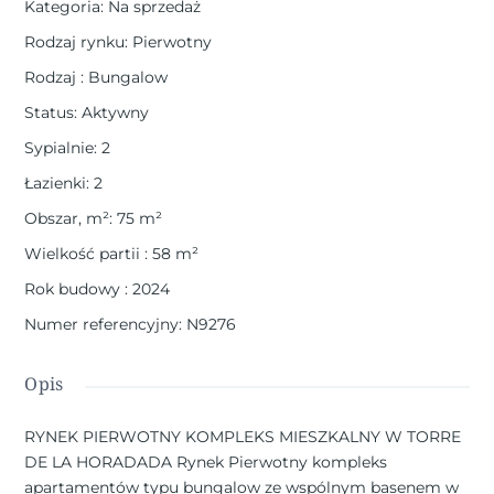
Kategoria
:
Na sprzedaż
Rodzaj rynku
:
Pierwotny
Rodzaj
:
Bungalow
Status
:
Aktywny
Sypialnie
:
2
Łazienki
:
2
Obszar, m²
:
75
m²
Wielkość partii
:
58
m²
Rok budowy
:
2024
Numer referencyjny
:
N9276
Opis
RYNEK PIERWOTNY KOMPLEKS MIESZKALNY W TORRE
DE LA HORADADA Rynek Pierwotny kompleks
apartamentów typu bungalow ze wspólnym basenem w