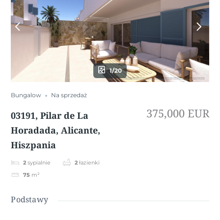
1/20
Bungalow
Na sprzedaż
375,000 EUR
03191, Pilar de La
Horadada, Alicante,
Hiszpania
2
sypialnie
2
łazienki
75
m²
Podstawy