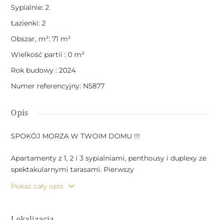
Sypialnie
:
2
Łazienki
:
2
Obszar, m²
:
71
m²
Wielkość partii
:
0
m²
Rok budowy
:
2024
Numer referencyjny
:
N5877
Opis
SPOKÓJ MORZA W TWOIM DOMU !!!
Apartamenty z 1, 2 i 3 sypialniami, penthousy i duplexy ze
spektakularnymi tarasami. Pierwszy
linia morza na wzgórzu przed Isla del Fraile w Águilas.
Pokaż cały opis
Jego projekt i architektura są zintegrowane z pięknem
środowiska naturalnego, w którym się znajduje, szanując
Lokalizacja