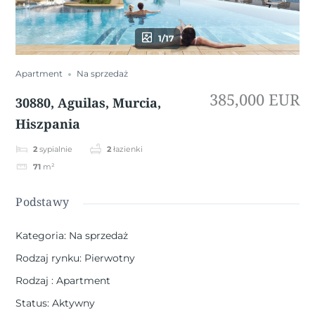
1/17
Apartment
Na sprzedaż
385,000 EUR
30880, Aguilas, Murcia,
Hiszpania
2
sypialnie
2
łazienki
71
m²
Podstawy
Kategoria
:
Na sprzedaż
Rodzaj rynku
:
Pierwotny
Rodzaj
:
Apartment
Status
:
Aktywny