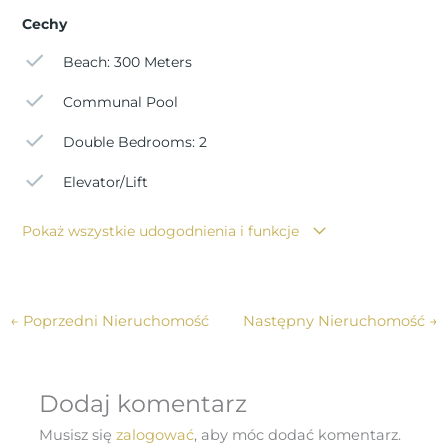
panuje przez cały rok ze średnią roczną 22º z łagodnymi
Cechy
temperaturami zimą i bardzo gorącymi latem. Águilas to
Beach: 300 Meters
idealna enklawa do nurkowania, sportów wodnych,
turystyki pieszej i golfa.
Communal Pool
Double Bedrooms: 2
Elevator/Lift
Pokaż wszystkie udogodnienia i funkcje
←
Poprzedni Nieruchomość
Następny Nieruchomość
→
Dodaj komentarz
Musisz się
zalogować
, aby móc dodać komentarz.