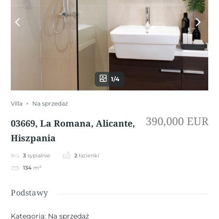
1/4
Villa
Na sprzedaż
390,000 EUR
03669, La Romana, Alicante,
Hiszpania
3
sypialnie
2
łazienki
134
m²
Podstawy
Kategoria
:
Na sprzedaż