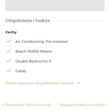
żwir, trawa i rośliny.
Automatyczna brama wjazdowa i furtka dla pieszych.
Basen
Udogodnienia i funkcje
Jeśli szukasz spokojnej okolicy, w pobliżu typowych
hiszpańskich wiosek, w otoczeniu gór i około 30 minut od
Cechy
morza, to jest to dom dla Ciebie!
Air Conditioning: Pre-Installed
Beach: 60000 Meters
Double Bedrooms: 3
Gated
Pokaż wszystkie udogodnienia i funkcje
←
Poprzedni Nieruchomość
Następny Nieruchomość
→