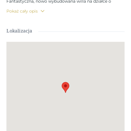
Fantastyczna, nowo wybudowana willa na działce o
powierzchni 500 m2 w La Romana.
Pokaż cały opis
Willa ma powierzchnię 134.33m2, na jednym piętrze, z
gankiem 15.35m2, salon-jadalnia-kuchnia 41.80m2, 3
Lokalizacja
sypialnie, 2 łazienki, galeria.
Wliczone w cenę:
Urządzenia elektryczne: płyta ceramiczna, piekarnik,
wyciąg, zmywarka, lodówka i pralka.
Klimatyzacja z pompą ciepła, instalacja + maszyna.
Łazienki wyposażone w lustrzane meble łazienkowe,
kabinę prysznicową i baterie.
Kuchnia z białymi meblami i krajowym granitem
Wewnętrzne oświetlenie ledowe w całym domu i na
ganku.
Podwójne szyby, drzwi wewnętrzne i białe szafy
wnękowe.
Chodnik wokół domu i basenu oraz parking dla pojazdów,