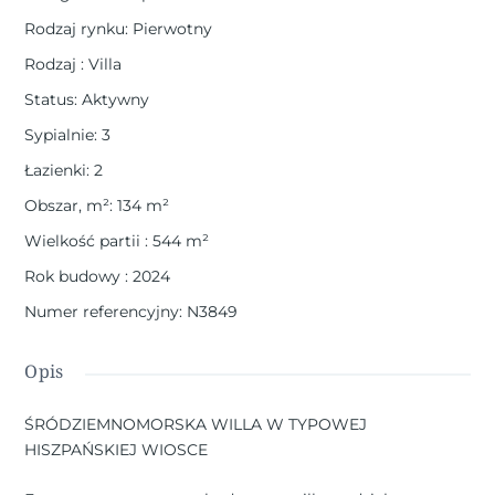
Rodzaj rynku
:
Pierwotny
Rodzaj
:
Villa
Status
:
Aktywny
Sypialnie
:
3
Łazienki
:
2
Obszar, m²
:
134
m²
Wielkość partii
:
544
m²
Rok budowy
:
2024
Numer referencyjny
:
N3849
Opis
ŚRÓDZIEMNOMORSKA WILLA W TYPOWEJ
HISZPAŃSKIEJ WIOSCE