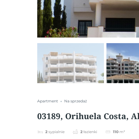
Apartment
Na sprzedaż
03189, Orihuela Costa, A
2
sypialnie
2
łazienki
110
m²