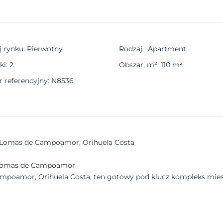
j rynku
:
Pierwotny
Rodzaj
:
Apartment
ki
:
2
Obszar, m²
:
110
m²
 referencyjny
:
N8536
 Lomas de Campoamor, Orihuela Costa
 Lomas de Campoamor
mpoamor, Orihuela Costa, ten gotowy pod klucz kompleks miesz
 nie zamieszkane, ostatnie jednostki są teraz dostępne na sprze
nsolidowanej lokalizacji.
kcjami