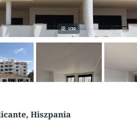
1/20
licante, Hiszpania