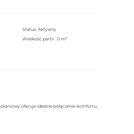
Status
:
Aktywny
Wielkość partii
:
0
m²
kaniowy oferuje idealne połączenie komfortu,
daż, co stanowi wyjątkową okazję do posiadania