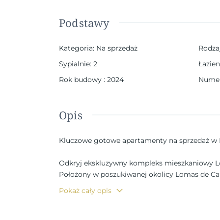
Podstawy
Kategoria
:
Na sprzedaż
Rodza
Sypialnie
:
2
Łazien
Rok budowy
:
2024
Numer
Opis
Kluczowe gotowe apartamenty na sprzedaż w
Odkryj ekskluzywny kompleks mieszkaniowy
Położony w poszukiwanej okolicy Lomas de Ca
wygody i stylu. Zbudowane w 2008 r., ale nigdy
Pokaż cały opis
zupełnie nowej nieruchomości w doskonałej, sko
Przestronne apartamenty z nowoczesnymi fun